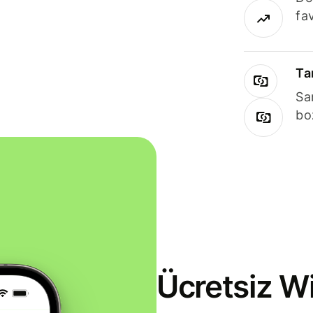
fav
Ta
Sa
bo
Ücretsiz Wi