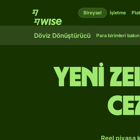
Bireysel
İşletme
Pla
Döviz Dönüştürücü
Para birimleri bakın
Yeni Z
Ce
Reel piyasa 