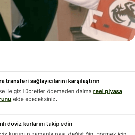
a transferi sağlayıcılarını karşılaştırın
se ile gizli ücretler ödemeden daima
reel piyasa
runu
elde edeceksiniz.
nlı döviz kurlarını takip edin
viz kurunun zamanla nasıl değiştiğini görmek için