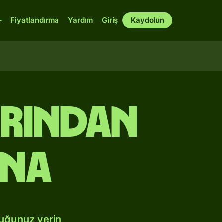
Fiyatlandırma
Yardım
Giriş
Kaydolun
arından
ına
duğunuz yerin