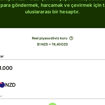
bi para göndermek, harcamak ve çevirmek için 
uluslararası bir hesaptır.
Reel piyasa döviz kuru
$1 NZD = 78,40 DZD
tar
NZD