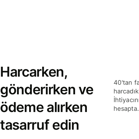
Harcarken,
40'tan f
gönderirken ve
harcadık
İhtiyacın
ödeme alırken
hesapta.
tasarruf edin