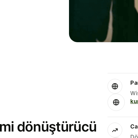
Par
Wi
ku
rimi dönüştürücü
Ca
Dö