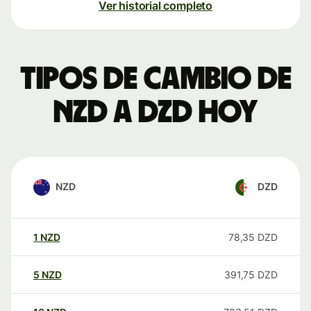
Ver historial completo
Tipos de cambio de
NZD a DZD hoy
NZD
DZD
1
NZD
78,35
DZD
5
NZD
391,75
DZD