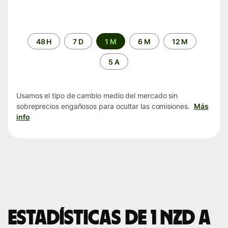
Periodo
48 H
7 D
1 M
6 M
12 M
de
tiempo
5 A
Usamos el tipo de cambio medio del mercado sin
sobreprecios engañosos para ocultar las comisiones.
Más
info
Estadísticas de 1 NZD a