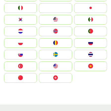
Italia
JA
Japan
South Korea
Malay
Mexico
Nederland
Norge
Portugal
Polska
România
Россия
Slovensko
Ruoŧŧa
ไทย
Türkiye
United States
Vietnam
中国
中國香港特別行政區