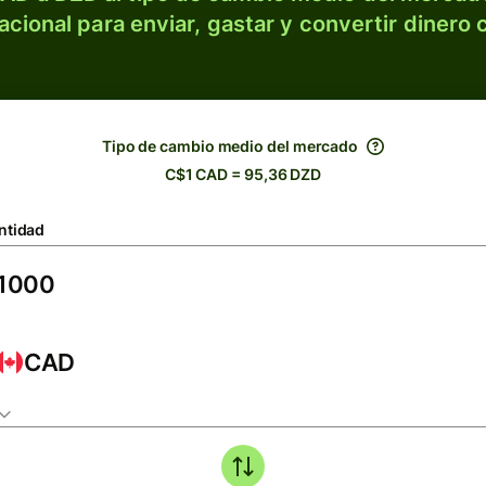
acional para enviar, gastar y convertir dinero 
Tipo de cambio medio del mercado
C$1 CAD = 95,36 DZD
ntidad
CAD