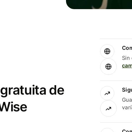
Com
Sin
cam
gratuita de
Sig
Gua
 Wise
var
Com