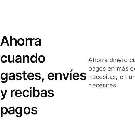
Ahorra
cuando
Ahorra dinero c
pagos en más de
gastes, envíes
necesitas, en u
necesites.
y recibas
pagos