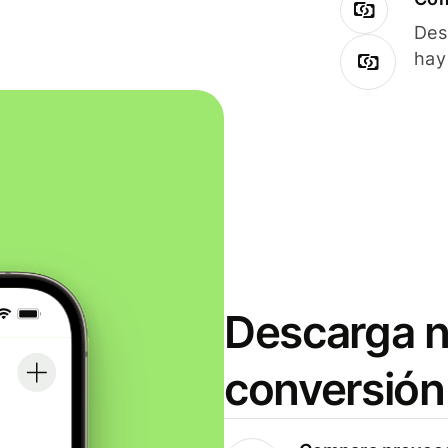
Des
hay
Descarga n
conversión