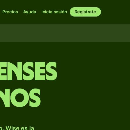
Precios
Ayuda
Inicia sesión
Regístrate
enses
inos
. Wise es la