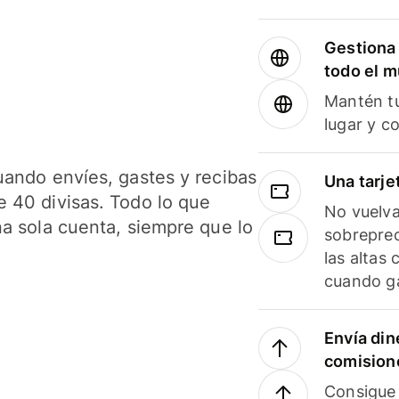
Gestiona 
todo el 
Mantén tu
lugar y c
uando envíes, gastes y recibas
Una tarje
 40 divisas. Todo lo que
No vuelva
na sola cuenta, siempre que lo
sobreprec
las altas
cuando ga
Envía din
comision
Consigue 