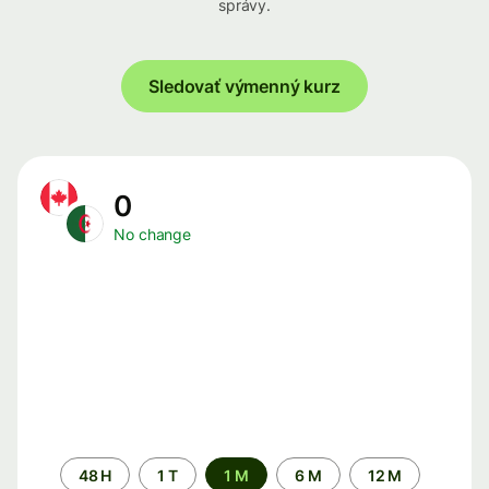
správy.
Sledovať výmenný kurz
0
No change
Time
48 H
1 T
1 M
6 M
12 M
period