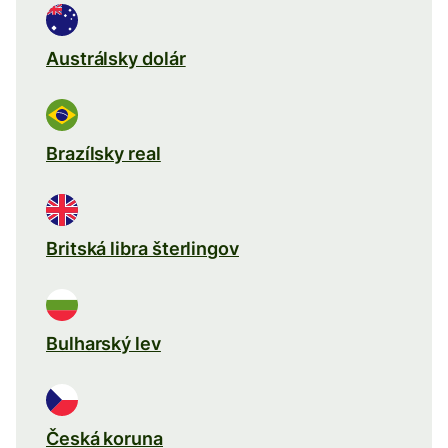
Austrálsky dolár
Brazílsky real
Britská libra šterlingov
Bulharský lev
Česká koruna