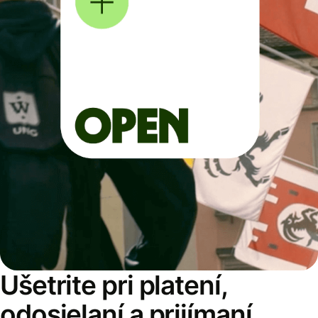
Ušetrite pri platení,
odosielaní a prijímaní