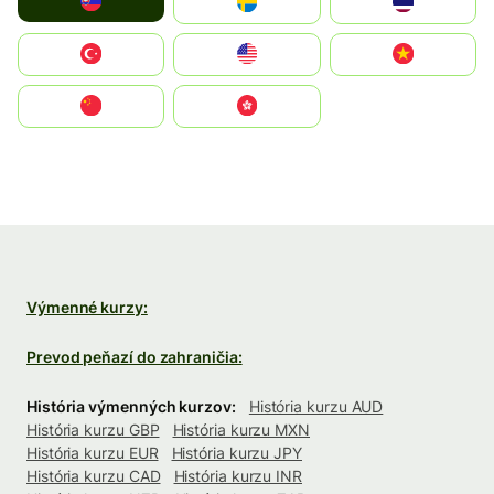
Slovensko
Ruoŧŧa
ไทย
Türkiye
United States
Vietnam
中国
中國香港特別行政區
Výmenné kurzy:
Prevod peňazí do zahraničia:
História výmenných kurzov:
História kurzu AUD
História kurzu GBP
História kurzu MXN
História kurzu EUR
História kurzu JPY
História kurzu CAD
História kurzu INR