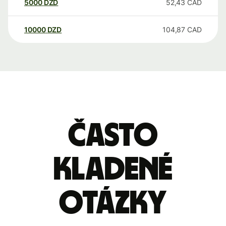
5000
DZD
52,43
CAD
10000
DZD
104,87
CAD
Často
kladené
otázky