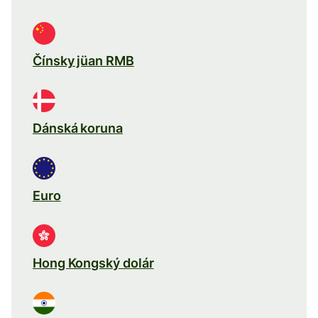
Čínsky jüan RMB
Dánská koruna
Euro
Hong Kongský dolár