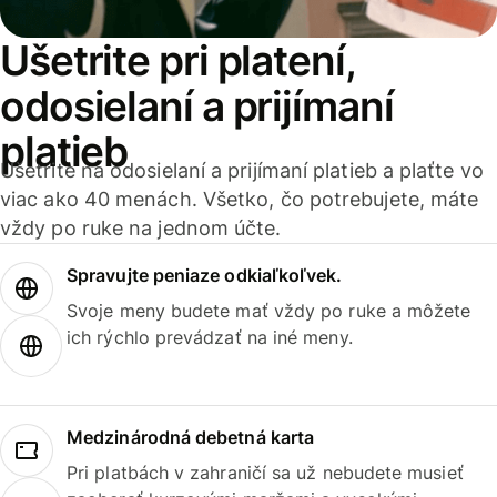
Ušetrite pri platení,
odosielaní a prijímaní
platieb
Ušetrite na odosielaní a prijímaní platieb a plaťte vo
viac ako 40 menách. Všetko, čo potrebujete, máte
vždy po ruke na jednom účte.
Spravujte peniaze odkiaľkoľvek.
Svoje meny budete mať vždy po ruke a môžete
ich rýchlo prevádzať na iné meny.
Medzinárodná debetná karta
Pri platbách v zahraničí sa už nebudete musieť