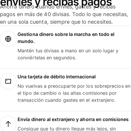
envíes y recibas pagos
Ahorra dinero cuando envíes, gastes y recibas
pagos en más de 40 divisas. Todo lo que necesitas,
en una sola cuenta, siempre que lo necesites.
Gestiona dinero sobre la marcha en todo el
mundo.
Mantén tus divisas a mano en un solo lugar y
conviértelas en segundos.
Una tarjeta de débito internacional
No vuelvas a preocuparte por los sobreprecios en
el tipo de cambio o las altas comisiones por
transacción cuando gastes en el extranjero.
Envía dinero al extranjero y ahorra en comisiones
Consigue que tu dinero llegue más lejos, sin