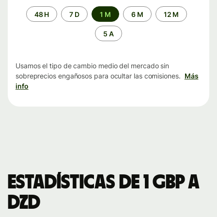
Periodo
48 H
7 D
1 M
6 M
12 M
de
tiempo
5 A
Usamos el tipo de cambio medio del mercado sin
sobreprecios engañosos para ocultar las comisiones.
Más
info
Estadísticas de 1 GBP a
DZD