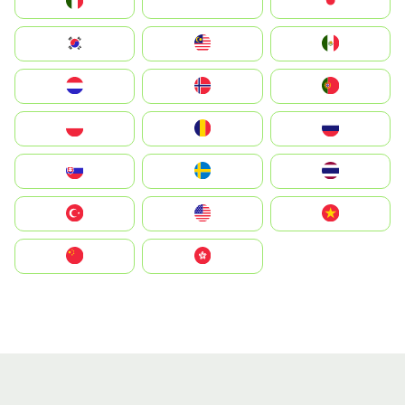
Italia
JA
Japan
South Korea
Malay
Mexico
Nederland
Norge
Portugal
Polska
România
Россия
Slovensko
Ruoŧŧa
ไทย
Türkiye
United States
Vietnam
中国
中國香港特別行政區