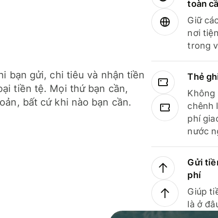
toàn c
Giữ các
nơi tiệ
trong v
hi bạn gửi, chi tiêu và nhận tiền
Thẻ gh
ại tiền tệ. Mọi thứ bạn cần,
Không b
hoản, bất cứ khi nào bạn cần.
chênh l
phí gia
nước n
Gửi tiề
phí
Giúp ti
là ở đâ