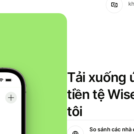
kh
Tải xuống 
tiền tệ Wi
tôi
So sánh các nhà 