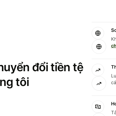
So
Kh
ch
uyển đổi tiền tệ
Th
Lư
ng tôi
cá
Ho
Tả