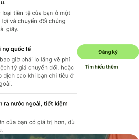
ầu.
 loại tiền tệ của bạn ở một
n lợi và chuyển đổi chúng
ài giây.
i nợ quốc tế
Đăng ký
ao giờ phải lo lắng về phí
Tìm hiểu thêm
ệch tỷ giá chuyển đổi, hoặc
o dịch cao khi bạn chi tiêu ở
goài.
n ra nước ngoài, tiết kiệm
ền của bạn có giá trị hơn, dù
u.