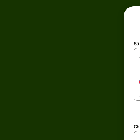
Số 
Ch