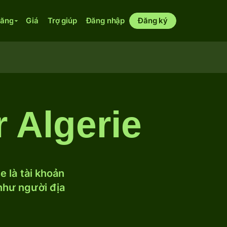
năng
Giá
Trợ giúp
Đăng nhập
Đăng ký
 Algerie
 là tài khoản
 như người địa