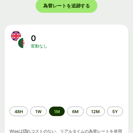
為替レートを追跡する
0
変動なし
期
48H
1W
1M
6M
12M
5Y
間
Wiseは隠れコストのない、リアルタイムの為替レートを使用