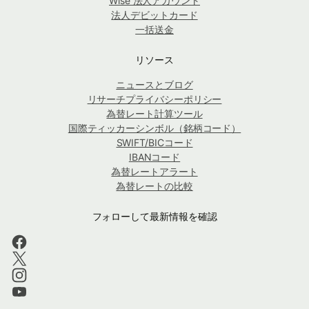
Wise 法人アカウント
法人デビットカード
一括送金
リソース
ニュースとブログ
リサーチプライバシーポリシー
為替レート計算ツール
国際ティッカーシンボル（銘柄コード）
SWIFT/BICコード
IBANコード
為替レートアラート
為替レートの比較
フォローして最新情報を確認