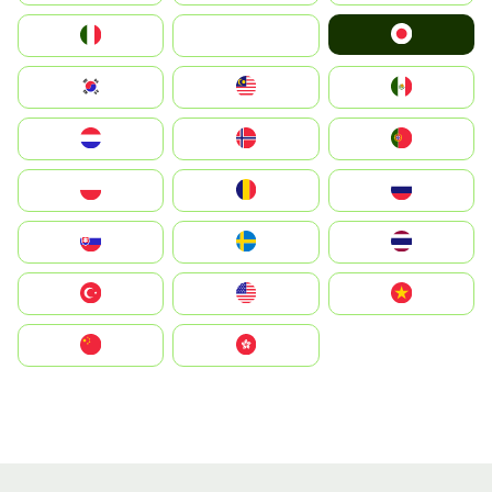
Japan
Italia
JA
South Korea
Malay
Mexico
Nederland
Norge
Portugal
Polska
România
Россия
Slovensko
Ruoŧŧa
ไทย
Türkiye
United States
Vietnam
中国
中國香港特別行政區