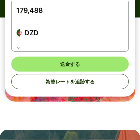
DZD
送金する
為替レートを追跡する