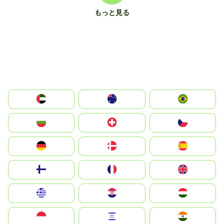
もっと見る
الإمارات العربية المتحدة
Australia
Brazil
България
Switzerland
Czechia
Deutschland
Denmark
España
Suomi
France
United Kingdom
Greece
Hrvatska
Magyarország
Indonesia
Israel
India