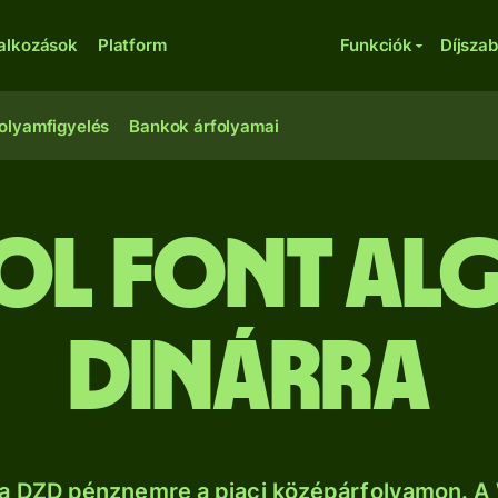
lalkozások
Platform
Funkciók
Díjsza
olyamfigyelés
Bankok árfolyamai
l font alg
dinárra
a DZD pénznemre a piaci középárfolyamon. A 