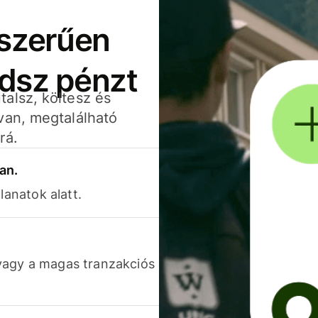
yszerűen
adsz pénzt
alsz, költesz és
van, megtalálható
rá.
an.
lanatok alatt.
vagy a magas tranzakciós