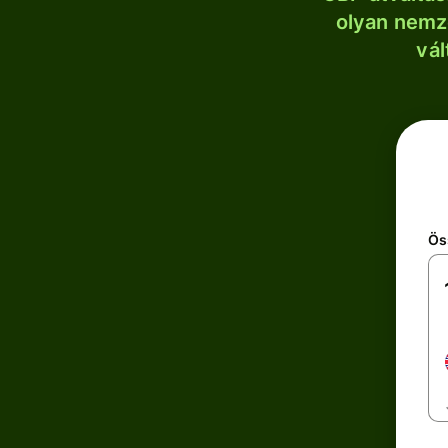
olyan nemze
vál
Ös