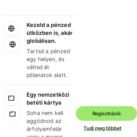
Kezeld a pénzed
útközben is, akár
globálisan.
Tartsd a pénzed
egy helyen, és
váltsd át
pillanatok alatt.
Egy nemzetközi
betéti kártya
Soha nem kell
Regisztráció
aggódnod az
Tudj meg többet
árfolyamfelár
vagy a magas