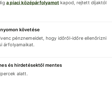
dig
a piaci középárfolyamot
kapod, rejtett díjaktól
k nyomon követése
venc pénznemeidet, hogy időről-időre ellenőrizni
si árfolyamaikat.
nes és hirdetésektől mentes
percek alatt.