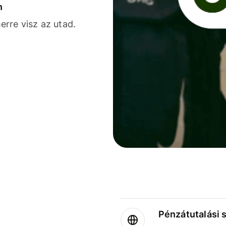
n
rre visz az utad.
Pénzátutalási 