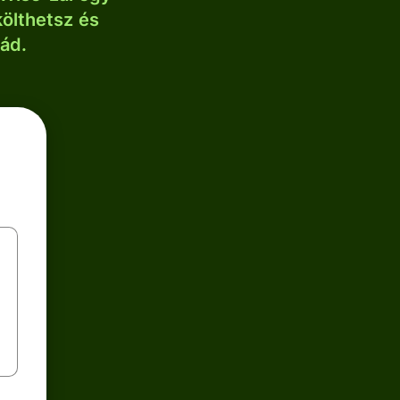
költhetsz és
lád.