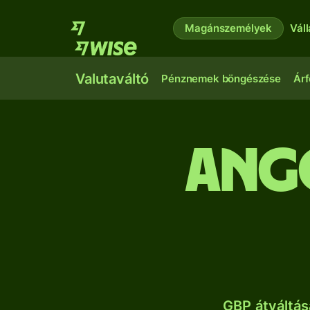
Magánszemélyek
Vál
Valutaváltó
Pénznemek böngészése
Árf
ango
GBP átváltás