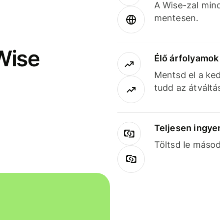
A Wise-zal min
mentesen.
Wise
Élő árfolyamo
Mentsd el a ked
tudd az átváltá
Teljesen ingye
Töltsd le másod