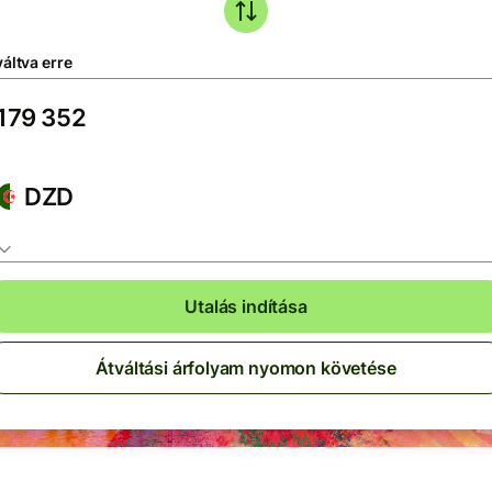
áltva erre
DZD
Utalás indítása
Átváltási árfolyam nyomon követése