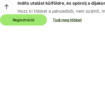
Indíts utalást külföldre, és spórolj a díjako
Hozz ki többet a pénzedből, nem számít, me
Regisztráció
Tudj meg többet