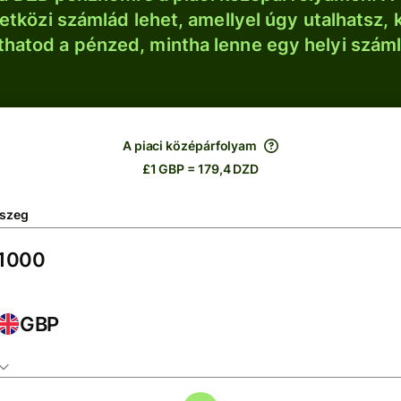
tközi számlád lehet, amellyel úgy utalhatsz, 
thatod a pénzed, mintha lenne egy helyi szám
A piaci középárfolyam
£1 GBP = 179,4 DZD
szeg
GBP