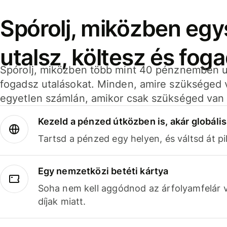
Spórolj, miközben eg
utalsz, költesz és fog
Spórolj, miközben több mint 40 pénznemben ut
fogadsz utalásokat. Minden, amire szükséged 
egyetlen számlán, amikor csak szükséged van 
Kezeld a pénzed útközben is, akár globális
Tartsd a pénzed egy helyen, és váltsd át pil
Egy nemzetközi betéti kártya
Soha nem kell aggódnod az árfolyamfelár 
díjak miatt.