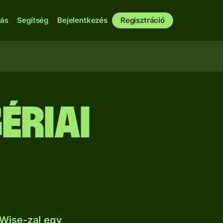
bás
Segítség
Bejelentkezés
Regisztráció
ériai
Wise-zal egy