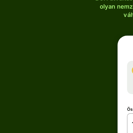
olyan nemze
vál
Ös