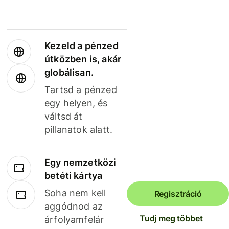
Kezeld a pénzed
útközben is, akár
globálisan.
Tartsd a pénzed
egy helyen, és
váltsd át
pillanatok alatt.
Egy nemzetközi
betéti kártya
Soha nem kell
Regisztráció
aggódnod az
Tudj meg többet
árfolyamfelár