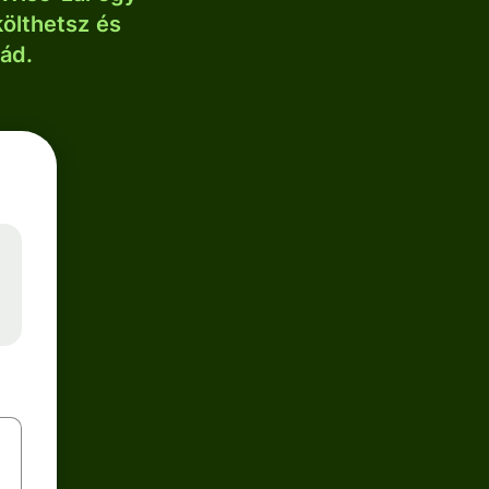
költhetsz és
lád.