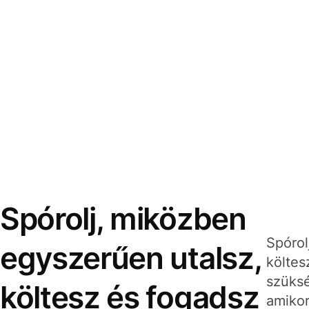
Spórolj, miközben
Spórol
egyszerűen utalsz,
költes
szüksé
költesz és fogadsz
amikor