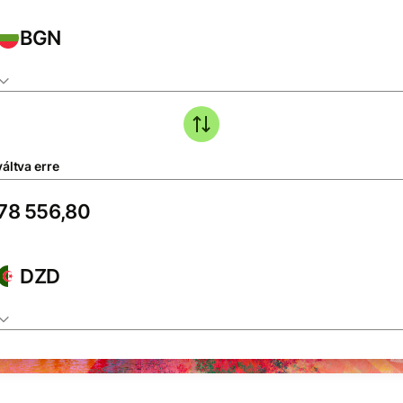
BGN
áltva erre
DZD