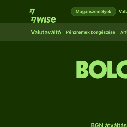
Magánszemélyek
Vál
Valutaváltó
Pénznemek böngészése
Árf
bolg
BGN átváltás