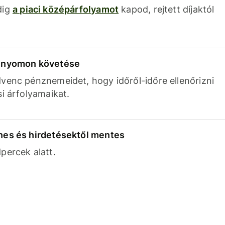
dig
a piaci középárfolyamot
kapod, rejtett díjaktól
k nyomon követése
venc pénznemeidet, hogy időről-időre ellenőrizni
si árfolyamaikat.
nes és hirdetésektől mentes
percek alatt.