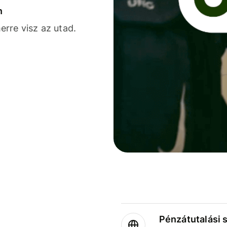
n
rre visz az utad.
Pénzátutalási 