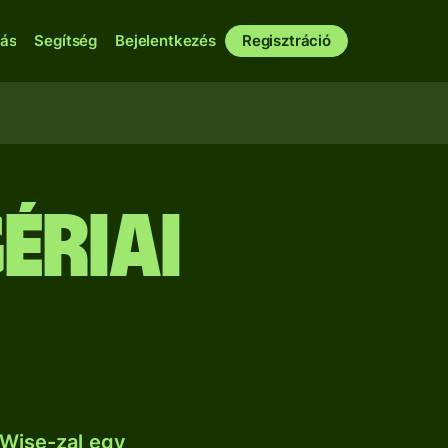
bás
Segítség
Bejelentkezés
Regisztráció
ériai
 Wise-zal egy