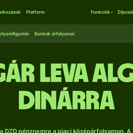
lalkozások
Platform
Funkciók
Díjsza
olyamfigyelés
Bankok árfolyamai
ár leva alg
dinárra
a DZD pénznemre a piaci középárfolyamon. A