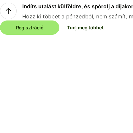
Indíts utalást külföldre, és spórolj a díjako
Hozz ki többet a pénzedből, nem számít, me
Regisztráció
Tudj meg többet