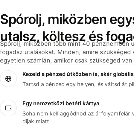
Spórolj, miközben eg
utalsz, költesz és fog
Spórolj, miközben több mint 40 pénznemben ut
fogadsz utalásokat. Minden, amire szükséged 
egyetlen számlán, amikor csak szükséged van 
Kezeld a pénzed útközben is, akár globális
Tartsd a pénzed egy helyen, és váltsd át pil
Egy nemzetközi betéti kártya
Soha nem kell aggódnod az árfolyamfelár 
díjak miatt.