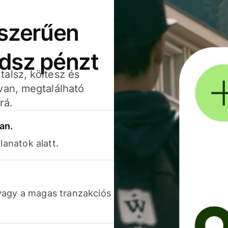
yszerűen
adsz pénzt
alsz, költesz és
van, megtalálható
rá.
an.
lanatok alatt.
vagy a magas tranzakciós