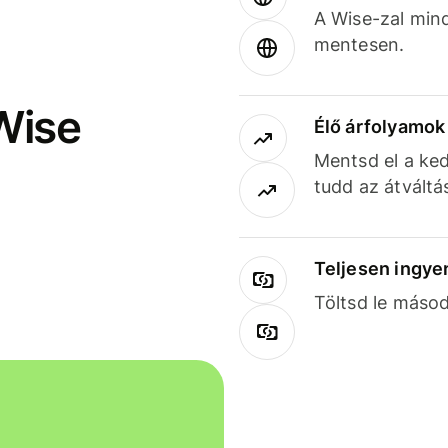
A Wise-zal min
mentesen.
Wise
Élő árfolyamo
Mentsd el a ked
tudd az átváltá
Teljesen ingye
Töltsd le másod