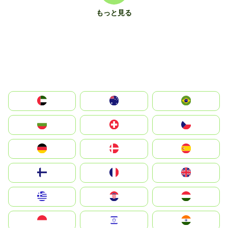
もっと見る
الإمارات العربية المتحدة
Australia
Brazil
България
Switzerland
Czechia
Deutschland
Denmark
España
Suomi
France
United Kingdom
Greece
Hrvatska
Magyarország
Indonesia
Israel
India