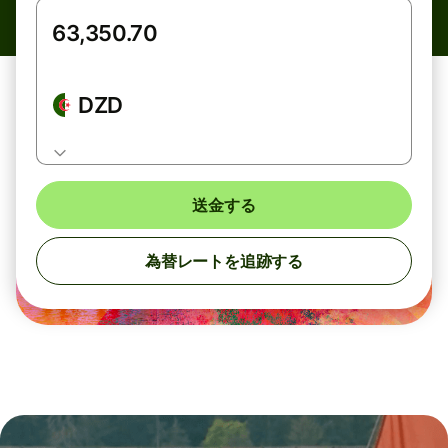
DZD
送金する
為替レートを追跡する