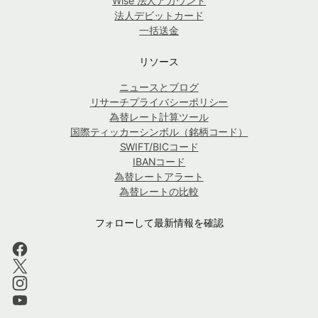
Wise 法人アカウント
法人デビットカード
一括送金
リソース
ニュースとブログ
リサーチプライバシーポリシー
為替レート計算ツール
国際ティッカーシンボル（銘柄コード）
SWIFT/BICコード
IBANコード
為替レートアラート
為替レートの比較
フォローして最新情報を確認