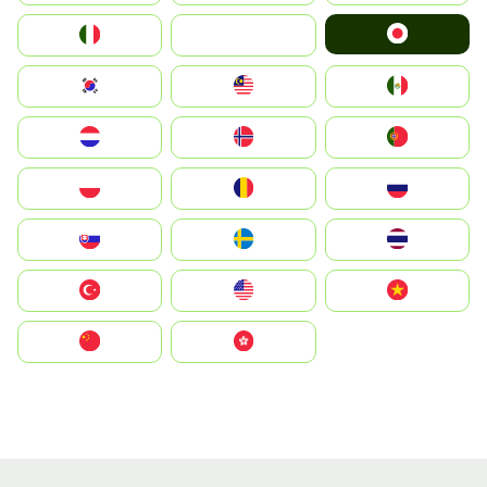
Japan
Italia
JA
South Korea
Malay
Mexico
Nederland
Norge
Portugal
Polska
România
Россия
Slovensko
Ruoŧŧa
ไทย
Türkiye
United States
Vietnam
中国
中國香港特別行政區