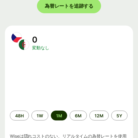
為替レートを追跡する
0
変動なし
期
48H
1W
1M
6M
12M
5Y
間
Wiseは隠れコストのない、リアルタイムの為替レートを使用