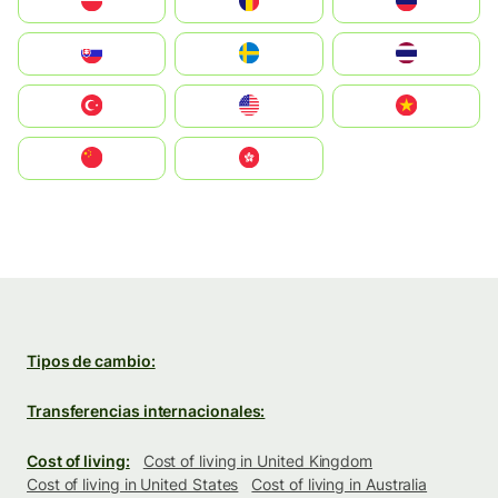
Polska
România
Россия
Slovensko
Ruoŧŧa
ไทย
Türkiye
United States
Vietnam
中国
中國香港特別行政區
Tipos de cambio:
Transferencias internacionales:
Cost of living:
Cost of living in United Kingdom
Cost of living in United States
Cost of living in Australia