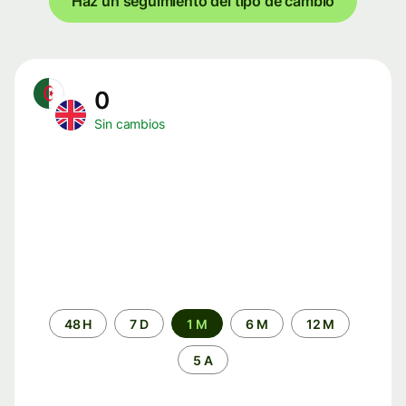
Haz un seguimiento del tipo de cambio
0
Sin cambios
Periodo
48 H
7 D
1 M
6 M
12 M
de
tiempo
5 A