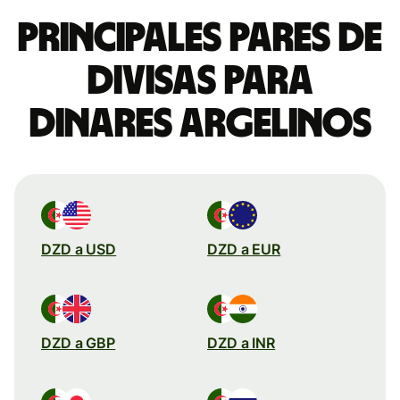
Principales pares de
divisas para
dinares argelinos
DZD a USD
DZD a EUR
DZD a GBP
DZD a INR