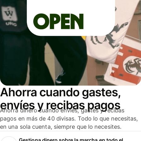
Ahorra cuando gastes,
envíes y recibas pagos
Ahorra dinero cuando envíes, gastes y recibas
pagos en más de 40 divisas. Todo lo que necesitas,
en una sola cuenta, siempre que lo necesites.
Gestiona dinero sobre la marcha en todo el