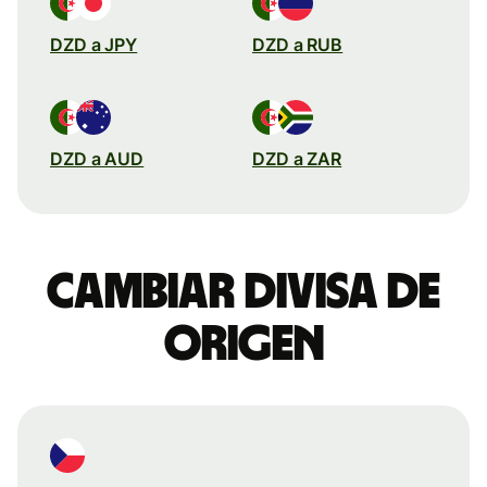
DZD a JPY
DZD a RUB
DZD a AUD
DZD a ZAR
Cambiar divisa de
origen