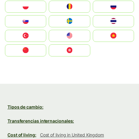
Polska
România
Россия
Slovensko
Ruoŧŧa
ไทย
Türkiye
United States
Vietnam
中国
中國香港特別行政區
Tipos de cambio:
Transferencias internacionales:
Cost of living:
Cost of living in United Kingdom