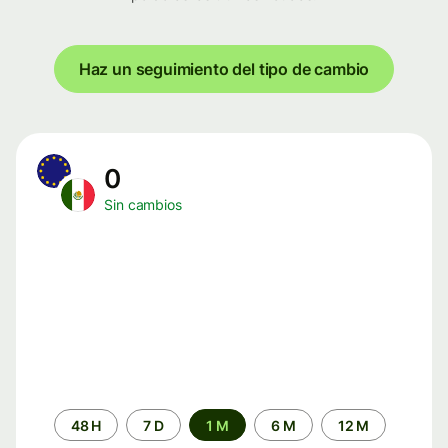
Haz un seguimiento del tipo de cambio
0
Sin cambios
Periodo
48 H
7 D
1 M
6 M
12 M
de