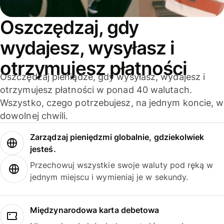
Oszczędzaj, gdy
wydajesz, wysyłasz i
otrzymujesz płatności
Oszczędzaj pieniądze, gdy wysyłasz, wydajesz i
otrzymujesz płatności w ponad 40 walutach.
Wszystko, czego potrzebujesz, na jednym koncie, w
dowolnej chwili.
Zarządzaj pieniędzmi globalnie, gdziekolwiek
jesteś.
Przechowuj wszystkie swoje waluty pod ręką w
jednym miejscu i wymieniaj je w sekundy.
Międzynarodowa karta debetowa