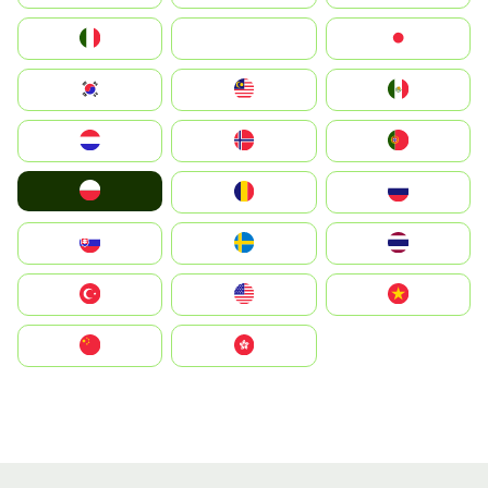
Italia
JA
Japan
South Korea
Malay
Mexico
Nederland
Norge
Portugal
Polska
România
Россия
Slovensko
Ruoŧŧa
ไทย
Türkiye
United States
Vietnam
中国
中國香港特別行政區