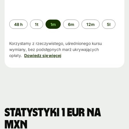
Przedział
48 h
1t
1m
6m
12m
5l
czasu
Korzystamy z rzeczywistego, uśrednionego kursu
wymiany, bez podstępnych marż ukrywających
opłaty.
Dowiedz się więcej
Statystyki 1 EUR na
MXN