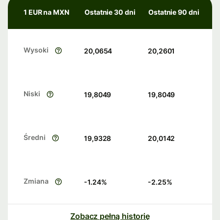
1 EUR na MXN
Ostatnie 30 dni
Ostatnie 90 dni
Wysoki
20,0654
20,2601
Niski
19,8049
19,8049
Średni
19,9328
20,0142
Zmiana
-1.24
%
-2.25
%
Zobacz pełną historię