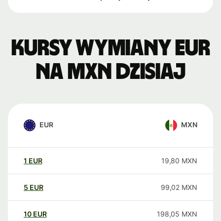
Kursy wymiany EUR
na MXN dzisiaj
EUR
MXN
1
EUR
19,80
MXN
5
EUR
99,02
MXN
10
EUR
198,05
MXN