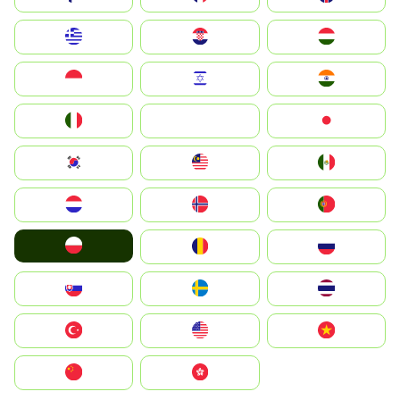
Greece
Hrvatska
Magyarország
Indonesia
Israel
India
Italia
JA
Japan
South Korea
Malay
Mexico
Nederland
Norge
Portugal
Polska
România
Россия
Slovensko
Ruoŧŧa
ไทย
Türkiye
United States
Vietnam
中国
中國香港特別行政區