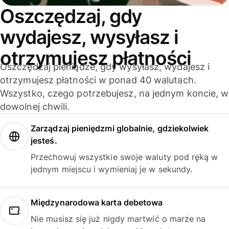
Oszczędzaj, gdy
wydajesz, wysyłasz i
otrzymujesz płatności
Oszczędzaj pieniądze, gdy wysyłasz, wydajesz i
otrzymujesz płatności w ponad 40 walutach.
Wszystko, czego potrzebujesz, na jednym koncie, w
dowolnej chwili.
Zarządzaj pieniędzmi globalnie, gdziekolwiek
jesteś.
Przechowuj wszystkie swoje waluty pod ręką w
jednym miejscu i wymieniaj je w sekundy.
Międzynarodowa karta debetowa
Nie musisz się już nigdy martwić o marże na