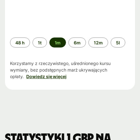
Przedział
48 h
1t
1m
6m
12m
5l
czasu
Korzystamy z rzeczywistego, uśrednionego kursu
wymiany, bez podstępnych marż ukrywających
opłaty.
Dowiedz się więcej
Statystyki 1 GBP na