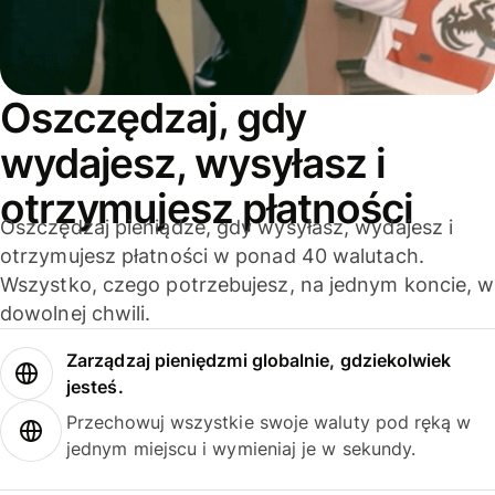
Oszczędzaj, gdy
wydajesz, wysyłasz i
otrzymujesz płatności
Oszczędzaj pieniądze, gdy wysyłasz, wydajesz i
otrzymujesz płatności w ponad 40 walutach.
Wszystko, czego potrzebujesz, na jednym koncie, w
dowolnej chwili.
Zarządzaj pieniędzmi globalnie, gdziekolwiek
jesteś.
Przechowuj wszystkie swoje waluty pod ręką w
jednym miejscu i wymieniaj je w sekundy.