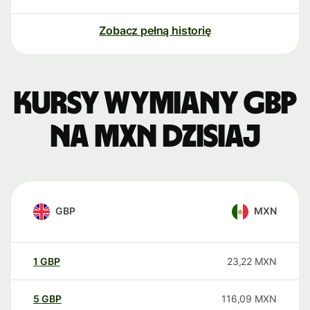
Zobacz pełną historię
Kursy wymiany GBP
na MXN dzisiaj
GBP
MXN
1
GBP
23,22
MXN
5
GBP
116,09
MXN