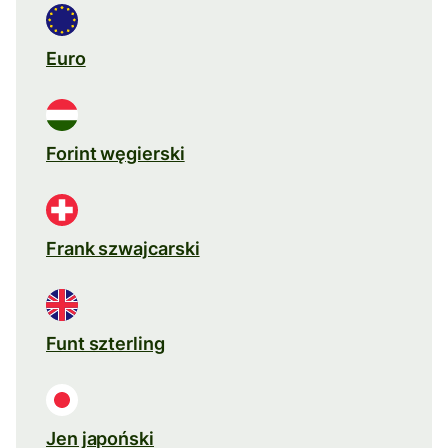
Euro
Forint węgierski
Frank szwajcarski
Funt szterling
Jen japoński