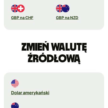
GBP na CHF
GBP na NZD
Zmień walutę
źródłową
Dolar amerykański