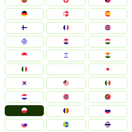
България
Switzerland
Czechia
Deutschland
Denmark
España
Suomi
France
United Kingdom
Greece
Hrvatska
Magyarország
Indonesia
Israel
India
Italia
JA
Japan
South Korea
Malay
Mexico
Nederland
Norge
Portugal
Polska
România
Россия
Slovensko
Ruoŧŧa
ไทย