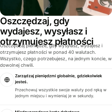
Oszczędzaj, gdy
wydajesz, wysyłasz i
otrzymujesz płatności
Oszczędzaj pieniądze, gdy wysyłasz, wydajesz i
otrzymujesz płatności w ponad 40 walutach.
Wszystko, czego potrzebujesz, na jednym koncie, w
dowolnej chwili.
Zarządzaj pieniędzmi globalnie, gdziekolwiek
jesteś.
Przechowuj wszystkie swoje waluty pod ręką w
jednym miejscu i wymieniaj je w sekundy.