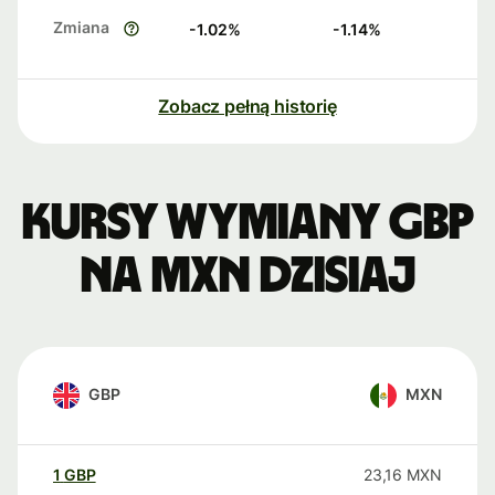
Zmiana
-1.02
%
-1.14
%
Zobacz pełną historię
Kursy wymiany GBP
na MXN dzisiaj
GBP
MXN
1
GBP
23,16
MXN