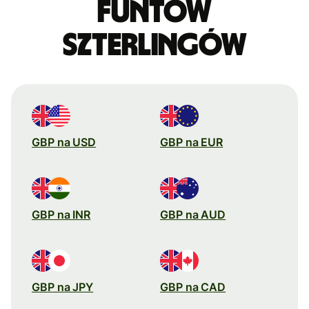
funtów
szterlingów
GBP na USD
GBP na EUR
GBP na INR
GBP na AUD
GBP na JPY
GBP na CAD