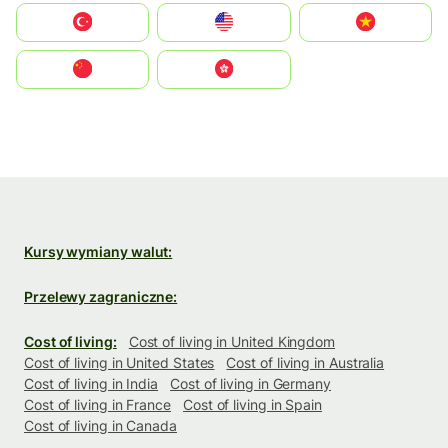
Türkiye
United States
Vietnam
中国
中國香港特別行政區
Kursy wymiany walut:
Przelewy zagraniczne:
Cost of living:
Cost of living in United Kingdom
Cost of living in United States
Cost of living in Australia
Cost of living in India
Cost of living in Germany
Cost of living in France
Cost of living in Spain
Cost of living in Canada