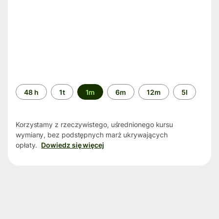
Przedział
48 h
1t
1m
6m
12m
5l
czasu
Korzystamy z rzeczywistego, uśrednionego kursu
wymiany, bez podstępnych marż ukrywających
opłaty.
Dowiedz się więcej