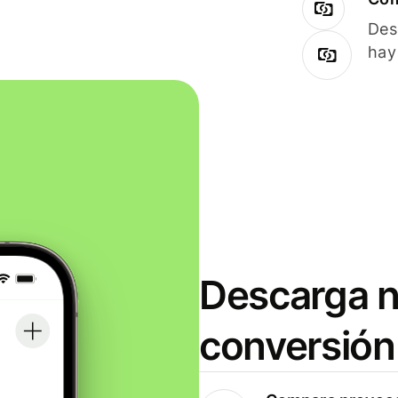
Des
hay
Descarga n
conversión