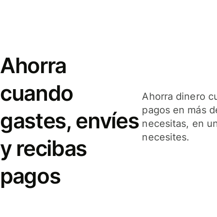
Ahorra
cuando
Ahorra dinero c
pagos en más de
gastes, envíes
necesitas, en u
necesites.
y recibas
pagos