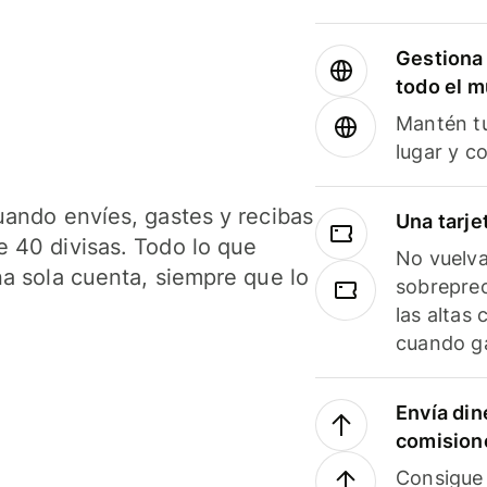
Gestiona 
todo el 
Mantén tu
lugar y c
uando envíes, gastes y recibas
Una tarje
 40 divisas. Todo lo que
No vuelva
na sola cuenta, siempre que lo
sobreprec
las altas
cuando ga
Envía din
comision
Consigue 