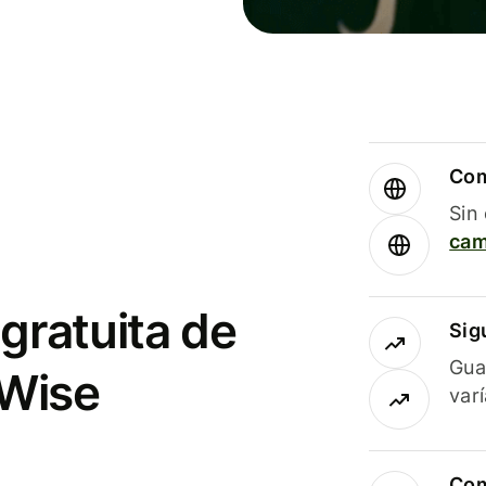
Com
Sin
cam
gratuita de
Sig
Gua
 Wise
var
Com