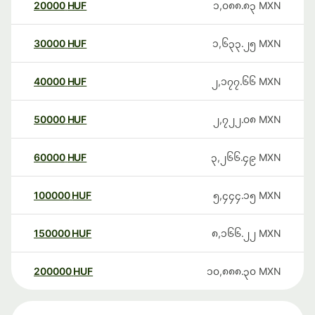
20000
HUF
၁,၀၈၈.၈၃
MXN
30000
HUF
၁,၆၃၃.၂၅
MXN
40000
HUF
၂,၁၇၇.၆၆
MXN
50000
HUF
၂,၇၂၂.၀၈
MXN
60000
HUF
၃,၂၆၆.၄၉
MXN
100000
HUF
၅,၄၄၄.၁၅
MXN
150000
HUF
၈,၁၆၆.၂၂
MXN
200000
HUF
၁၀,၈၈၈.၃၀
MXN