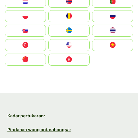
Nederland
Norge
Portugal
Polska
România
Россия
Slovensko
Ruoŧŧa
ไทย
Türkiye
United States
Vietnam
中国
中國香港特別行政區
Kadar pertukaran:
Pindahan wang antarabangsa: