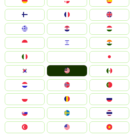
Deutschland
Denmark
España
Suomi
France
United Kingdom
Greece
Hrvatska
Magyarország
Indonesia
Israel
India
Italia
JA
Japan
Malay
South Korea
Mexico
Nederland
Norge
Portugal
Polska
România
Россия
Slovensko
Ruoŧŧa
ไทย
Türkiye
United States
Vietnam