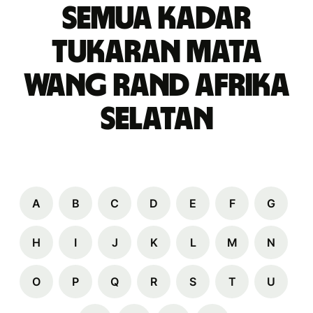
Semua Kadar
Tukaran Mata
Wang rand Afrika
Selatan
A
B
C
D
E
F
G
H
I
J
K
L
M
N
O
P
Q
R
S
T
U