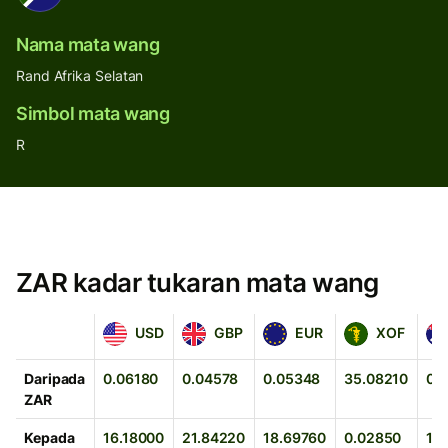
Nama mata wang
Rand Afrika Selatan
Simbol mata wang
R
ZAR kadar tukaran mata wang
USD
GBP
EUR
XOF
AU
USD
GBP
EUR
XOF
Daripada
0.06180
0.04578
0.05348
35.08210
0.
ZAR
Kepada
16.18000
21.84220
18.69760
0.02850
11