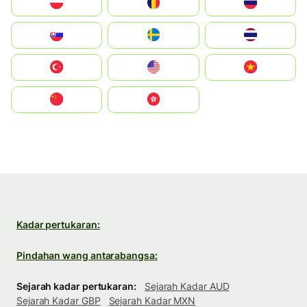
Polska
România
Россия
Slovensko
Ruoŧŧa
ไทย
Türkiye
United States
Vietnam
中国
中國香港特別行政區
Kadar pertukaran:
Pindahan wang antarabangsa:
Sejarah kadar pertukaran:
Sejarah Kadar AUD
Sejarah Kadar GBP
Sejarah Kadar MXN