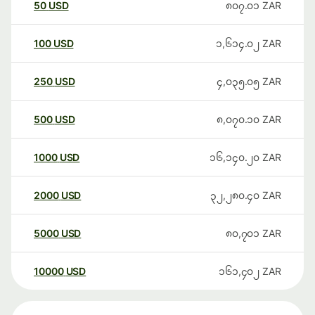
50
USD
၈၀၇.၀၁
ZAR
100
USD
၁,၆၁၄.၀၂
ZAR
250
USD
၄,၀၃၅.၀၅
ZAR
500
USD
၈,၀၇၀.၁၀
ZAR
1000
USD
၁၆,၁၄၀.၂၀
ZAR
2000
USD
၃၂,၂၈၀.၄၀
ZAR
5000
USD
၈၀,၇၀၁
ZAR
10000
USD
၁၆၁,၄၀၂
ZAR