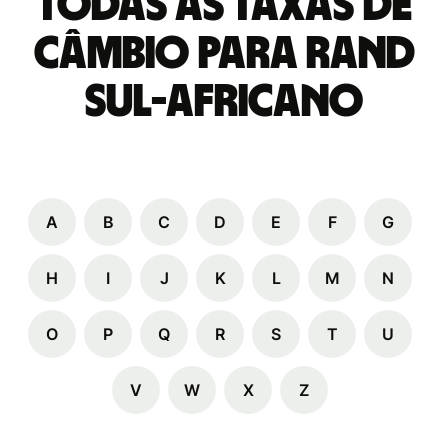
Todas as taxas de
câmbio para Rand
sul-africano
A
B
C
D
E
F
G
H
I
J
K
L
M
N
O
P
Q
R
S
T
U
V
W
X
Z