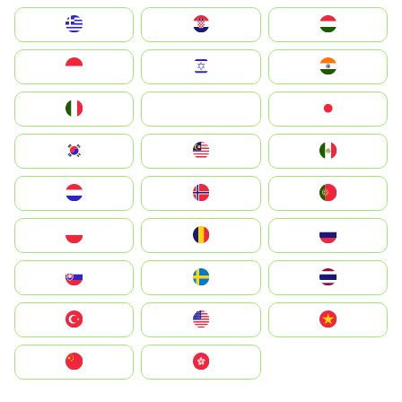
Greece
Hrvatska
Magyarország
Indonesia
Israel
India
Italia
JA
Japan
South Korea
Malay
Mexico
Nederland
Norge
Portugal
Polska
România
Россия
Slovensko
Ruoŧŧa
ไทย
Türkiye
United States
Vietnam
中国
中國香港特別行政區