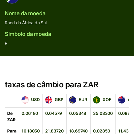
Nome da moeda
Rand da África do Sul
Símbolo da moeda
R
taxas de câmbio para ZAR
USD
GBP
EUR
XOF
AUD
USD
GBP
EUR
XOF
AU
De
0.06180
0.04579
0.05348
35.08300
0.0874
ZAR
Para
16.18050
21.83720
18.69740
0.02850
11.4307