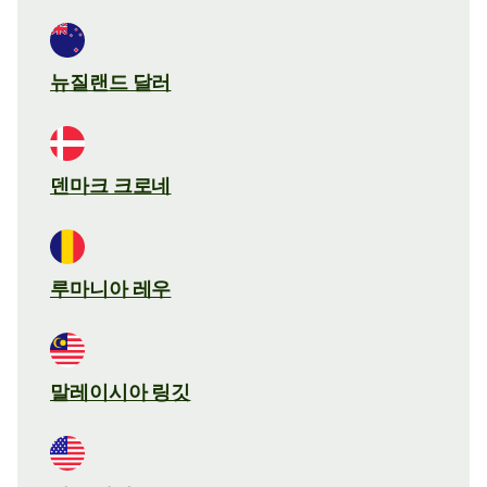
뉴질랜드 달러
덴마크 크로네
루마니아 레우
말레이시아 링깃