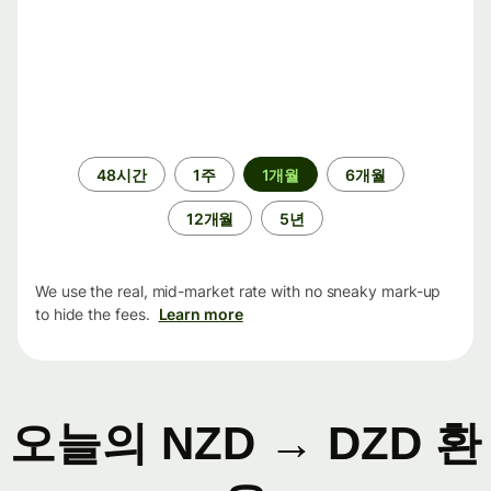
기
48시간
1주
1개월
6개월
간
12개월
5년
We use the real, mid-market rate with no sneaky mark-up
to hide the fees.
Learn more
오늘의 NZD → DZD 환