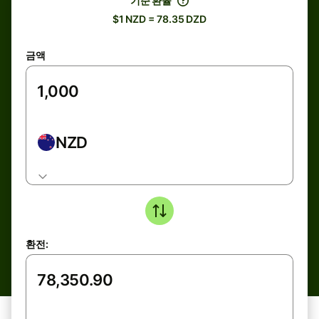
기준 환율
$1 NZD = 78.35 DZD
금액
NZD
환전: