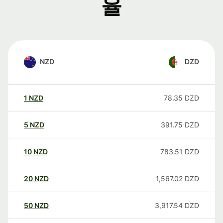
율
NZD
DZD
1
NZD
78.35
DZD
5
NZD
391.75
DZD
10
NZD
783.51
DZD
20
NZD
1,567.02
DZD
50
NZD
3,917.54
DZD