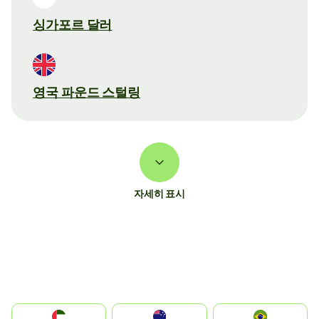
싱가포르 달러
영국 파운드 스털링
자세히 표시
الإمارات العربية المتحدة
Australia
Brazil