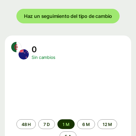
Haz un seguimiento del tipo de cambio
0
Sin cambios
Periodo
48 H
7 D
1 M
6 M
12 M
de
tiempo