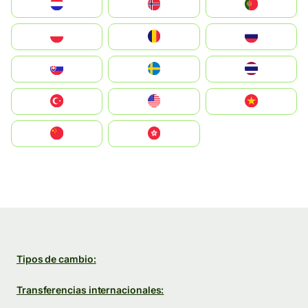
Nederland
Norge
Portugal
Polska
România
Россия
Slovensko
Ruoŧŧa
ไทย
Türkiye
United States
Vietnam
中国
中國香港特別行政區
Tipos de cambio:
Transferencias internacionales: