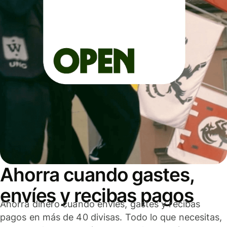
Ahorra cuando gastes,
envíes y recibas pagos
Ahorra dinero cuando envíes, gastes y recibas
pagos en más de 40 divisas. Todo lo que necesitas,