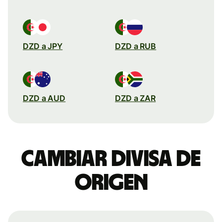
DZD a JPY
DZD a RUB
DZD a AUD
DZD a ZAR
Cambiar divisa de
origen