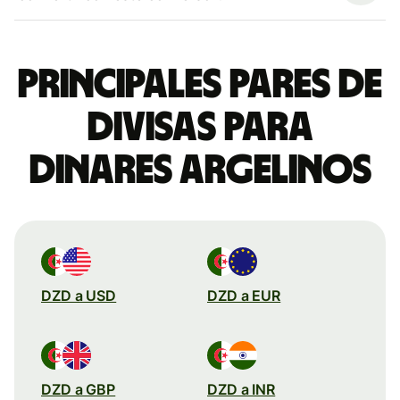
Principales pares de
divisas para
dinares argelinos
DZD a USD
DZD a EUR
DZD a GBP
DZD a INR