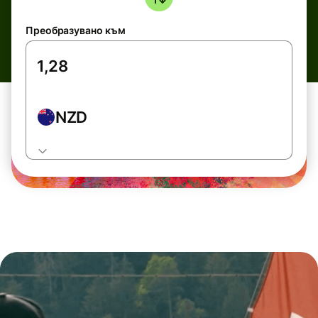
Преобразувано към
NZD