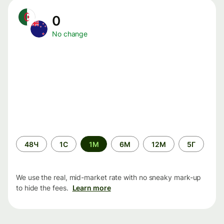
0
No change
Time
48Ч
1С
1М
6М
12М
5Г
period
We use the real, mid-market rate with no sneaky mark-up
to hide the fees.
Learn more