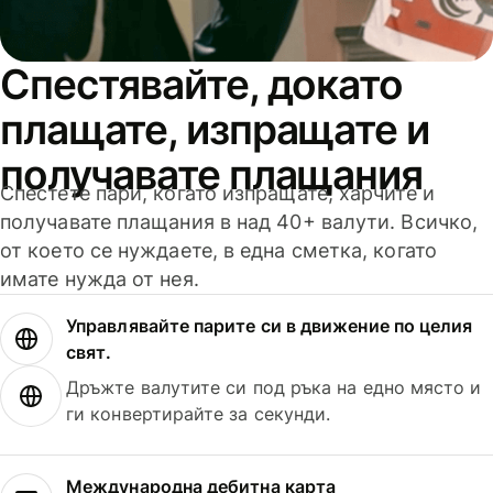
Спестявайте, докато
плащате, изпращате и
получавате плащания
Спестете пари, когато изпращате, харчите и
получавате плащания в над 40+ валути. Всичко,
от което се нуждаете, в една сметка, когато
имате нужда от нея.
Управлявайте парите си в движение по целия
свят.
Дръжте валутите си под ръка на едно място и
ги конвертирайте за секунди.
Международна дебитна карта