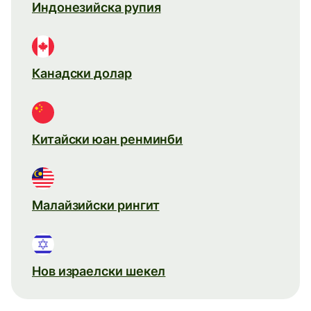
Индонезийска рупия
Канадски долар
Китайски юан ренминби
Малайзийски рингит
Нов израелски шекел