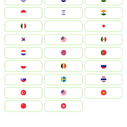
Indonesia
Israel
India
Italia
JA
Japan
South Korea
Malay
Mexico
Nederland
Norge
Portugal
Polska
România
Россия
Slovensko
Ruoŧŧa
ไทย
Türkiye
United States
Vietnam
中国
中國香港特別行政區