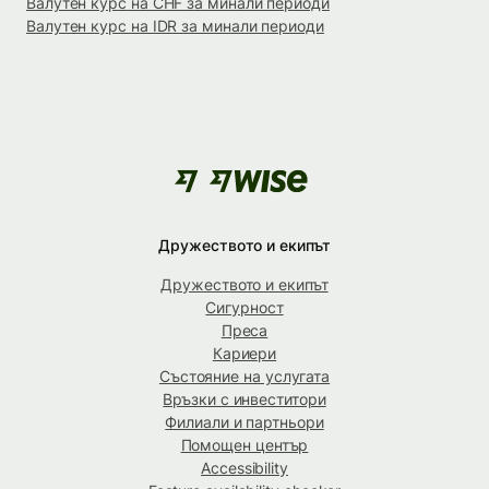
Валутен курс на CHF за минали периоди
Валутен курс на IDR за минали периоди
Дружеството и екипът
Дружеството и екипът
Сигурност
Преса
Кариери
Състояние на услугата
Връзки с инвеститори
Филиали и партньори
Помощен център
Accessibility