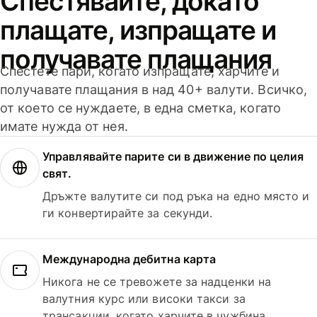
Спестявайте, докато
плащате, изпращате и
получавате плащания
Спестете пари, когато изпращате, харчите и
получавате плащания в над 40+ валути. Всичко,
от което се нуждаете, в една сметка, когато
имате нужда от нея.
Управлявайте парите си в движение по целия
свят.
Дръжте валутите си под ръка на едно място и
ги конвертирайте за секунди.
Международна дебитна карта
Никога не се тревожете за надценки на
валутния курс или високи такси за
трансакции, когато харчите в чужбина.