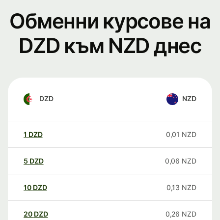
Обменни курсове на
DZD към NZD днес
DZD
NZD
1
DZD
0,01
NZD
5
DZD
0,06
NZD
10
DZD
0,13
NZD
20
DZD
0,26
NZD