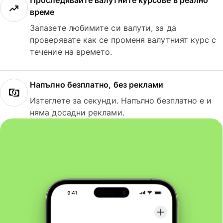
Проследявайте валутните курсове в реално
време
Запазете любимите си валути, за да
проверявате как се променя валутният курс с
течение на времето.
Напълно безплатно, без реклами
Изтеглете за секунди. Напълно безплатно е и
няма досадни реклами.