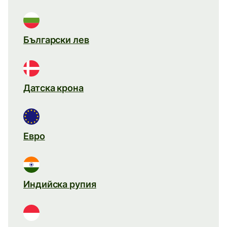
Български лев
Датска крона
Евро
Индийска рупия