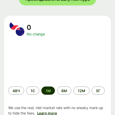
0
No change
Time
48Ч
1С
1М
6М
12М
5Г
period
We use the real, mid-market rate with no sneaky mark-up
to hide the fees.
Learn more