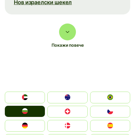
Нов израелски шекел
Покажи повече
الإمارات العربية المتحدة
Australia
Brazil
България
Switzerland
Czechia
Deutschland
Denmark
España