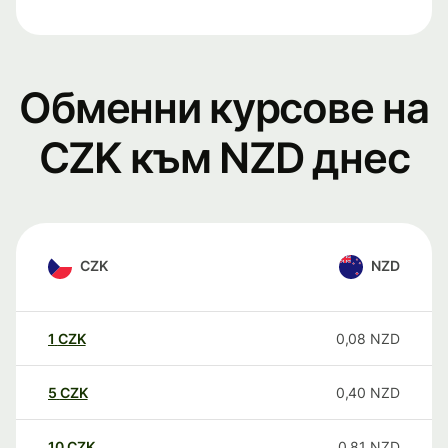
Обменни курсове на
CZK към NZD днес
CZK
NZD
1
CZK
0,08
NZD
5
CZK
0,40
NZD
10
CZK
0,81
NZD