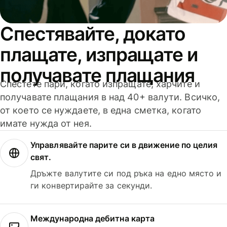
Спестявайте, докато
плащате, изпращате и
получавате плащания
Спестете пари, когато изпращате, харчите и
получавате плащания в над 40+ валути. Всичко,
от което се нуждаете, в една сметка, когато
имате нужда от нея.
Управлявайте парите си в движение по целия
свят.
Дръжте валутите си под ръка на едно място и
ги конвертирайте за секунди.
Международна дебитна карта