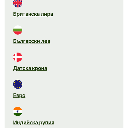
Британска лира
Български лев
Датска крона
Евро
Индийска рупия