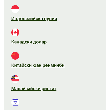
Индонезийска рупия
Канадски долар
Китайски юан ренминби
Малайзийски рингит