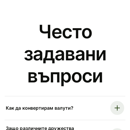
Често
задавани
въпроси
Как да конвертирам валути?
Защо различните дружества