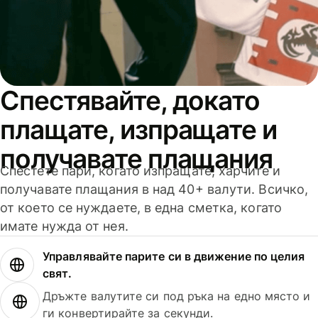
Спестявайте, докато
плащате, изпращате и
получавате плащания
Спестете пари, когато изпращате, харчите и
получавате плащания в над 40+ валути. Всичко,
от което се нуждаете, в една сметка, когато
имате нужда от нея.
Управлявайте парите си в движение по целия
свят.
Дръжте валутите си под ръка на едно място и
ги конвертирайте за секунди.