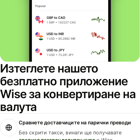
Изтеглете нашето
безплатно приложение
Wise за конвертиране на
валута
Сравнете доставчиците на парични преводи
Без скрити такси, винаги ще получавате
средния пазарен валутен курс
с Wise.