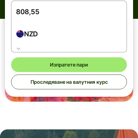
NZD
Изпратете пари
Проследяване на валутния курс