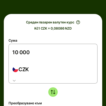
Среден пазарен валутен курс
Kč1 CZK = 0,08086 NZD
Сума
CZK
Преобразувано към