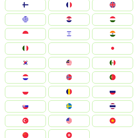
Suomi
France
United Kingdom
Greece
Hrvatska
Magyarország
Indonesia
Israel
India
Italia
JA
Japan
South Korea
Malay
Mexico
Nederland
Norge
Portugal
Polska
România
Россия
Slovensko
Ruoŧŧa
ไทย
Türkiye
United States
Vietnam
中国
中國香港特別行政區