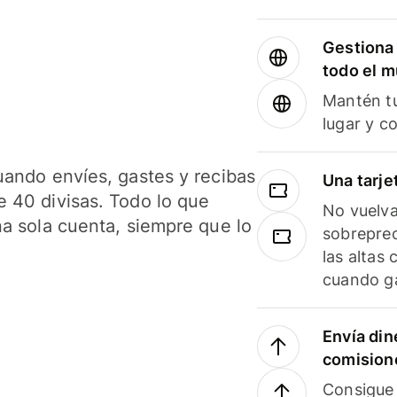
Gestiona 
todo el 
Mantén tu
lugar y c
uando envíes, gastes y recibas
Una tarje
 40 divisas. Todo lo que
No vuelva
na sola cuenta, siempre que lo
sobreprec
las altas
cuando ga
Envía din
comision
Consigue 