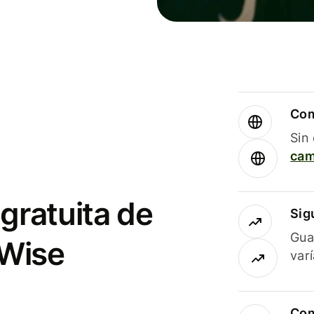
Com
Sin
cam
gratuita de
Sig
Gua
 Wise
var
Com