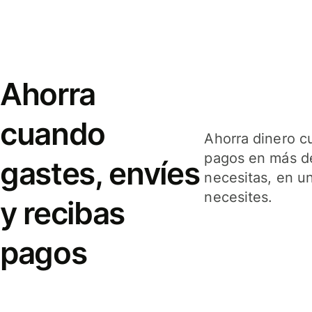
Ahorra
cuando
Ahorra dinero c
pagos en más de
gastes, envíes
necesitas, en u
necesites.
y recibas
pagos