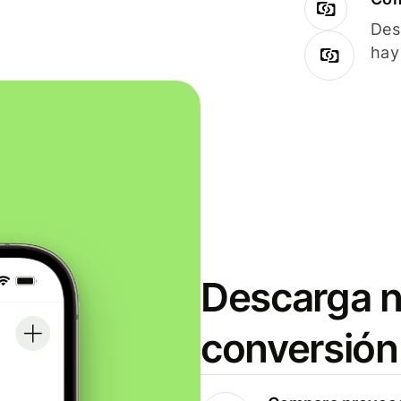
Des
hay
Descarga n
conversión