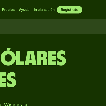
Precios
Ayuda
Inicia sesión
Regístrate
dólares
es
. Wise es la