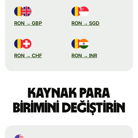
RON → GBP
RON → SGD
RON → CHF
RON → INR
Kaynak para
birimini değiştirin