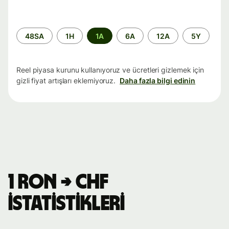
Zaman
48SA
1H
1A
6A
12A
5Y
aralığı
Reel piyasa kurunu kullanıyoruz ve ücretleri gizlemek için
gizli fiyat artışları eklemiyoruz.
Daha fazla bilgi edinin
1 RON → CHF
istatistikleri