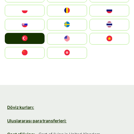
Polska
România
Россия
Slovensko
Ruoŧŧa
ไทย
Türkiye
United States
Vietnam
中国
中國香港特別行政區
Döviz kurları:
Uluslararası para transferleri: