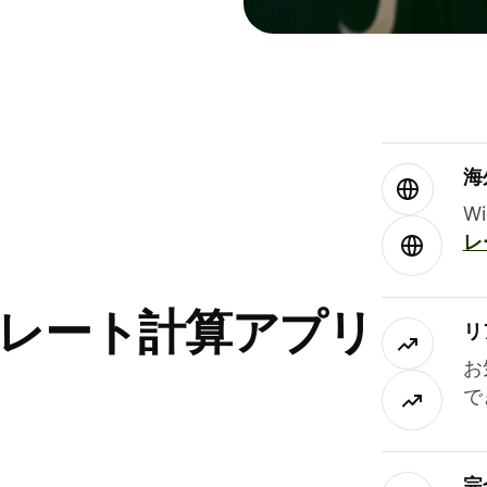
海
W
レ
替レート計算アプリ
リ
お
で
完