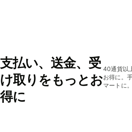
支払い、送金、受
40通貨以
け取りをもっとお
お得に。
マートに
得に