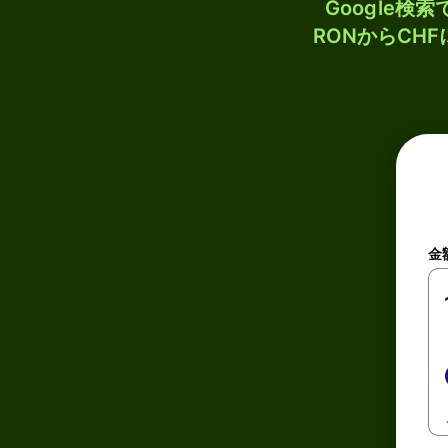
Google
RONからCH
金