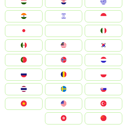
Greece
Hrvatska
Magyarország
Indonesia
Israel
India
Italia
JA
Japan
South Korea
Malay
Mexico
Nederland
Norge
Portugal
Polska
România
Россия
Slovensko
Ruoŧŧa
ไทย
Türkiye
United States
Vietnam
中国
中國香港特別行政區