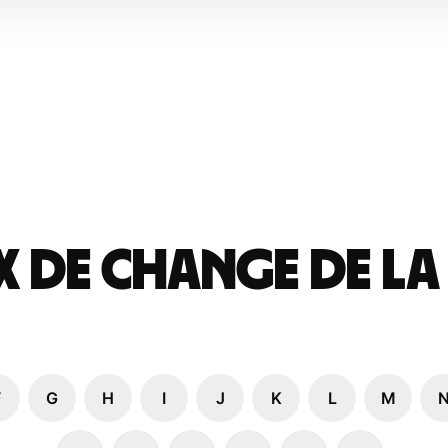
x de change de la
F
G
H
I
J
K
L
M