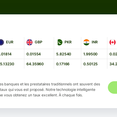
UR
GBP
PKR
INR
CAD
EUR
GBP
PKR
INR
.01814
0.01554
5.82540
1.99500
0.0
5.13230
64.35960
0.17166
0.50125
34.
es banques et les prestataires traditionnels ont souvent des
taux qui vous est proposé. Notre technologie intelligente
ue vous obtenez un taux excellent. À chaque fois.