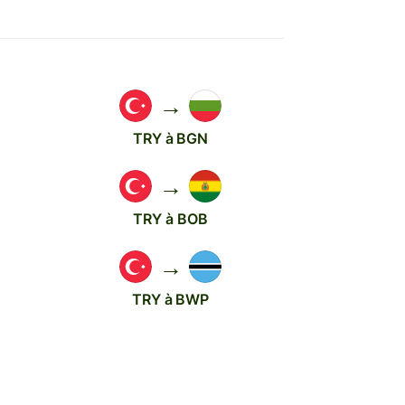
→
TRY à BGN
→
TRY à BOB
→
TRY à BWP