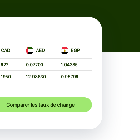
AED
EGP
CAD
AED
EGP
2922
0.07700
1.04385
21950
12.98630
0.95799
Comparer les taux de change