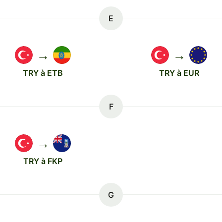
E
→
→
TRY à ETB
TRY à EUR
F
→
TRY à FKP
G