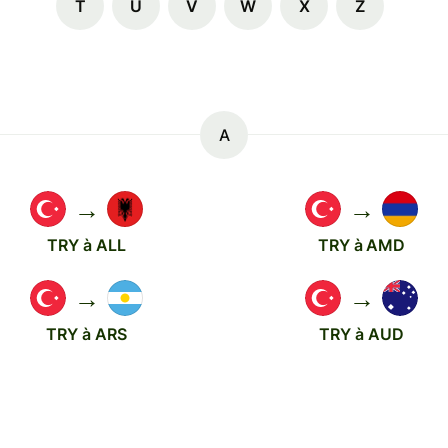
T
U
V
W
X
Z
A
→
→
TRY à ALL
TRY à AMD
→
→
TRY à ARS
TRY à AUD