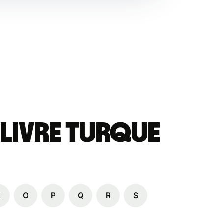
 livre turque
N
O
P
Q
R
S