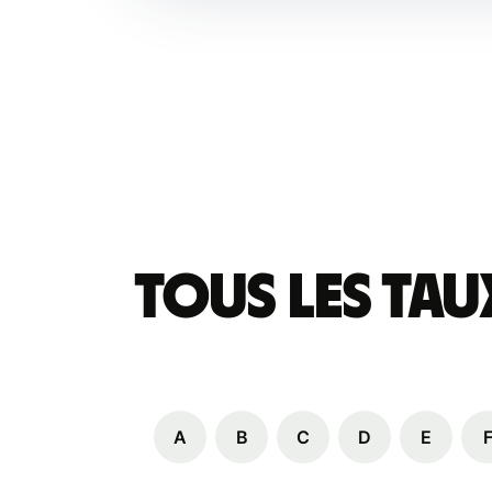
Tous les tau
A
B
C
D
E