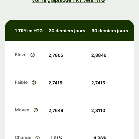
Voir le graphique TRY vers HTG
1 TRY en HTG
30 derniers jours
90 derniers jours
Élevé
2,7865
2,8846
Faible
2,7415
2,7415
Moyen
2,7648
2,8110
Change
-1.61
%
-4.96
%