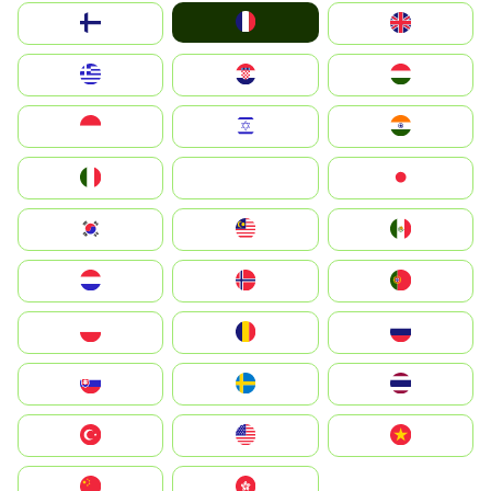
France
Suomi
United Kingdom
Greece
Hrvatska
Magyarország
Indonesia
Israel
India
Italia
JA
Japan
South Korea
Malay
Mexico
Nederland
Norge
Portugal
Polska
România
Россия
Slovensko
Ruoŧŧa
ไทย
Türkiye
United States
Vietnam
中国
中國香港特別行政區