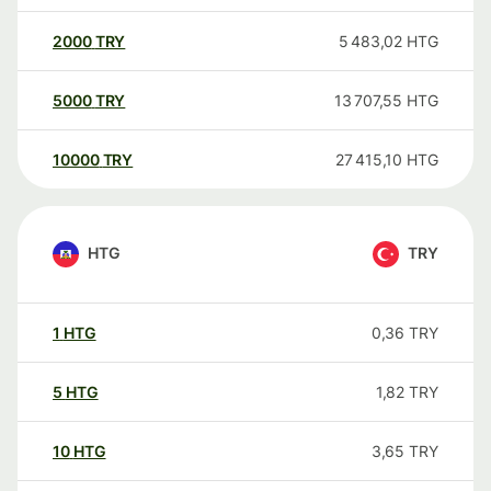
2000
TRY
5 483,02
HTG
5000
TRY
13 707,55
HTG
10000
TRY
27 415,10
HTG
HTG
TRY
1
HTG
0,36
TRY
5
HTG
1,82
TRY
10
HTG
3,65
TRY