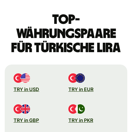
Top-
Währungspaare
für türkische Lira
TRY in USD
TRY in EUR
TRY in GBP
TRY in PKR