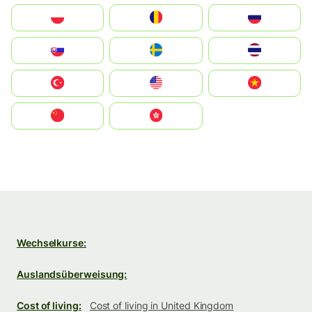
Polska
România
Россия
Slovensko
Ruoŧŧa
ไทย
Türkiye
United States
Vietnam
中国
中國香港特別行政區
Wechselkurse:
Auslandsüberweisung:
Cost of living:
Cost of living in United Kingdom