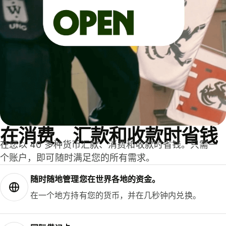
在消费、汇款和收款时省钱
在您以 40 多种货币汇款、消费和收款时省钱。只需一
个账户，即可随时满足您的所有需求。
随时随地管理您在世界各地的资金。
在一个地方持有您的货币，并在几秒钟内兑换。