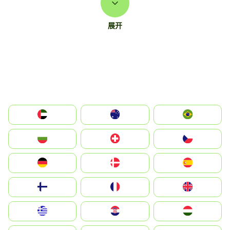
展开
الإمارات العربية المتحدة
Australia
Brazil
България
Switzerland
Czechia
Deutschland
Denmark
España
Suomi
France
United Kingdom
Greece
Hrvatska
Magyarország