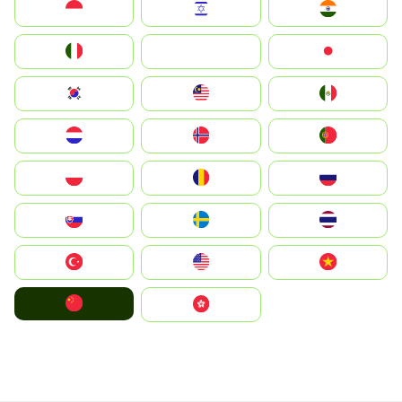
Indonesia
Israel
India
Italia
JA
Japan
South Korea
Malay
Mexico
Nederland
Norge
Portugal
Polska
România
Россия
Slovensko
Ruoŧŧa
ไทย
Türkiye
United States
Vietnam
中国
中國香港特別行政區