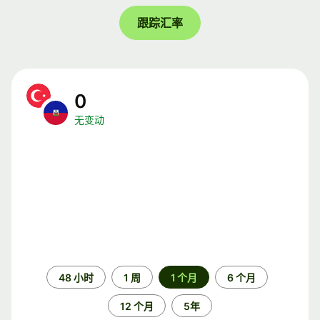
跟踪汇率
0
无变动
时
48 小时
1 周
1 个月
6 个月
间
段
12 个月
5年