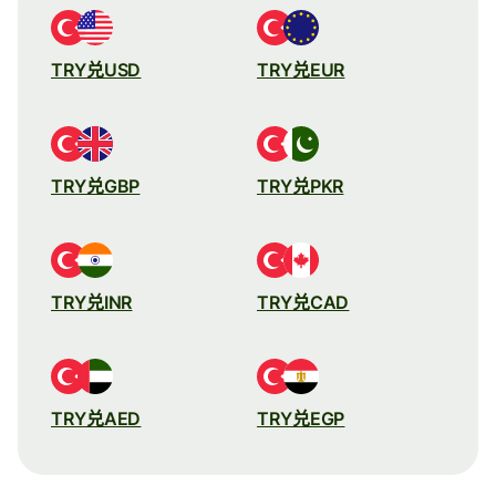
TRY兑USD
TRY兑EUR
TRY兑GBP
TRY兑PKR
TRY兑INR
TRY兑CAD
TRY兑AED
TRY兑EGP