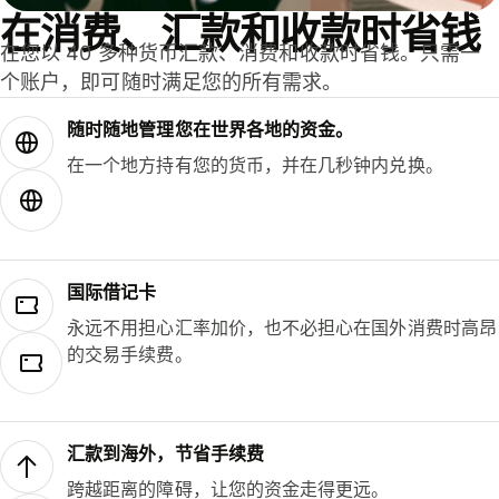
在消费、汇款和收款时省钱
在您以 40 多种货币汇款、消费和收款时省钱。只需一
个账户，即可随时满足您的所有需求。
随时随地管理您在世界各地的资金。
在一个地方持有您的货币，并在几秒钟内兑换。
国际借记卡
永远不用担心汇率加价，也不必担心在国外消费时高昂
的交易手续费。
汇款到海外，节省手续费
跨越距离的障碍，让您的资金走得更远。