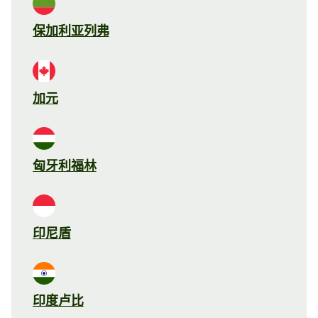
保加利亚列弗
加元
匈牙利福林
印尼盾
印度卢比