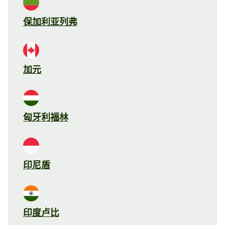
保加利亚列弗
加元
匈牙利福林
印尼盾
印度卢比