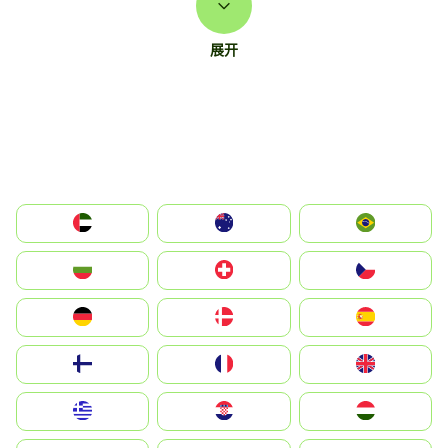
展开
الإمارات العربية المتحدة
Australia
Brazil
България
Switzerland
Czechia
Deutschland
Denmark
España
Suomi
France
United Kingdom
Greece
Hrvatska
Magyarország