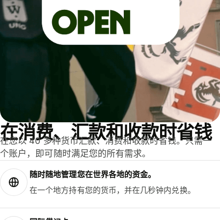
在消费、汇款和收款时省钱
在您以 40 多种货币汇款、消费和收款时省钱。只需一
个账户，即可随时满足您的所有需求。
随时随地管理您在世界各地的资金。
在一个地方持有您的货币，并在几秒钟内兑换。