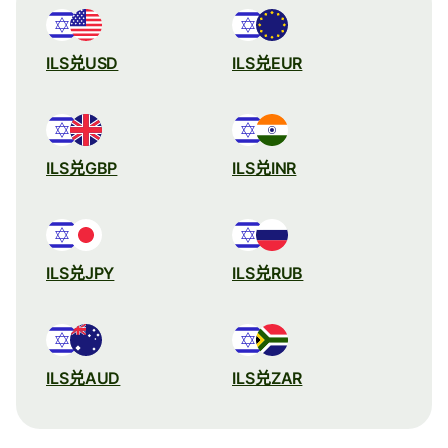
ILS兑USD
ILS兑EUR
ILS兑GBP
ILS兑INR
ILS兑JPY
ILS兑RUB
ILS兑AUD
ILS兑ZAR