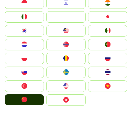
Indonesia
Israel
India
Italia
JA
Japan
South Korea
Malay
Mexico
Nederland
Norge
Portugal
Polska
România
Россия
Slovensko
Ruoŧŧa
ไทย
Türkiye
United States
Vietnam
中国
中國香港特別行政區