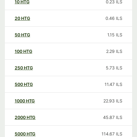
10
HTG
0.23
ILS
20
HTG
0.46
ILS
50
HTG
1.15
ILS
100
HTG
2.29
ILS
250
HTG
5.73
ILS
500
HTG
11.47
ILS
1000
HTG
22.93
ILS
2000
HTG
45.87
ILS
5000
HTG
114.67
ILS