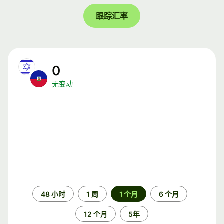
跟踪汇率
0
无变动
时
48 小时
1 周
1 个月
6 个月
间
段
12 个月
5年