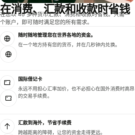
在消费、汇款和收款时省钱
在您以 40 多种货币汇款、消费和收款时省钱。只需一
个账户，即可随时满足您的所有需求。
随时随地管理您在世界各地的资金。
在一个地方持有您的货币，并在几秒钟内兑换。
国际借记卡
永远不用担心汇率加价，也不必担心在国外消费时高昂
的交易手续费。
汇款到海外，节省手续费
跨越距离的障碍，让您的资金走得更远。