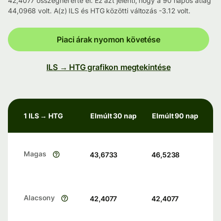
42,4077 összegnél érte el. Ez azt jelenti, hogy a 90 napos átlag
44,0968 volt. A(z) ILS és HTG közötti változás -3.12 volt.
Piaci árak nyomon követése
ILS → HTG grafikon megtekintése
1 ILS → HTG
Elmúlt 30 nap
Elmúlt 90 nap
Magas
43,6733
46,5238
Alacsony
42,4077
42,4077