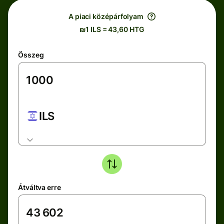
A piaci középárfolyam
₪1 ILS = 43,60 HTG
Összeg
ILS
Átváltva erre