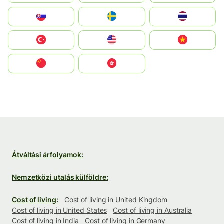
Slovensko
Ruoŧŧa
ไทย
Türkiye
United States
Vietnam
中国
中國香港特別行政區
Átváltási árfolyamok:
Nemzetközi utalás külföldre:
Cost of living:
Cost of living in United Kingdom
Cost of living in United States
Cost of living in Australia
Cost of living in India
Cost of living in Germany