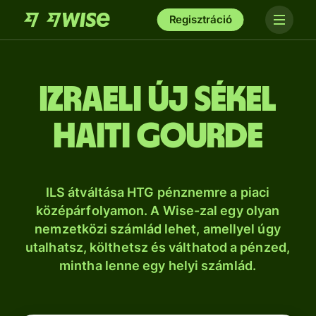
Regisztráció
izraeli új sékel
haiti gourde
ILS átváltása HTG pénznemre a piaci
középárfolyamon. A Wise-zal egy olyan
nemzetközi számlád lehet, amellyel úgy
utalhatsz, költhetsz és válthatod a pénzed,
mintha lenne egy helyi számlád.