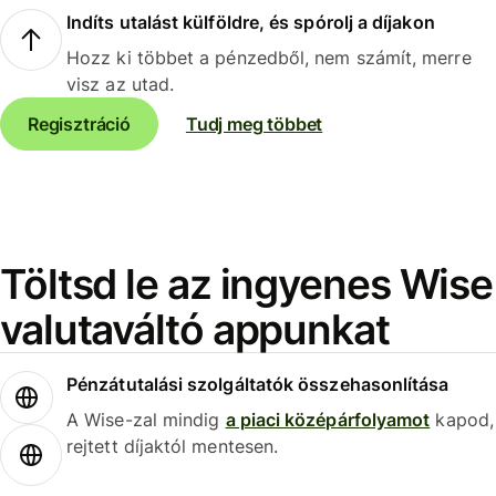
Indíts utalást külföldre, és spórolj a díjakon
Hozz ki többet a pénzedből, nem számít, merre
visz az utad.
Regisztráció
Tudj meg többet
Töltsd le az ingyenes Wise
valutaváltó appunkat
Pénzátutalási szolgáltatók összehasonlítása
A Wise-zal mindig
a piaci középárfolyamot
kapod,
rejtett díjaktól mentesen.