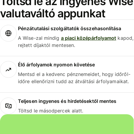
Töltsd le az ingyenes Wise
valutaváltó appunkat
Pénzátutalási szolgáltatók összehasonlítása
A Wise-zal mindig
a piaci középárfolyamot
kapod,
rejtett díjaktól mentesen.
Élő árfolyamok nyomon követése
Mentsd el a kedvenc pénznemeidet, hogy időről-
időre ellenőrizni tudd az átváltási árfolyamaikat.
Teljesen ingyenes és hirdetésektől mentes
Töltsd le másodpercek alatt.