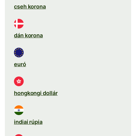
cseh korona
dán korona
euró
hongkongi dollár
indiai rúpia