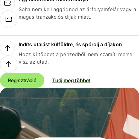
Soha nem kell aggódnod az árfolyamfelár vagy a
magas tranzakciós díjak miatt.
Indíts utalást külföldre, és spórolj a díjakon
Hozz ki többet a pénzedből, nem számít, merre
visz az utad.
Regisztráció
Tudj meg többet