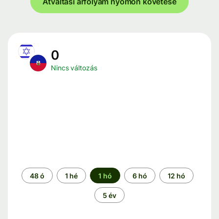
Átváltási árfolyam nyomon követése
0
Nincs változás
Időszak
48 ó
1 hé
1 hó
6 hó
12 hó
5 év