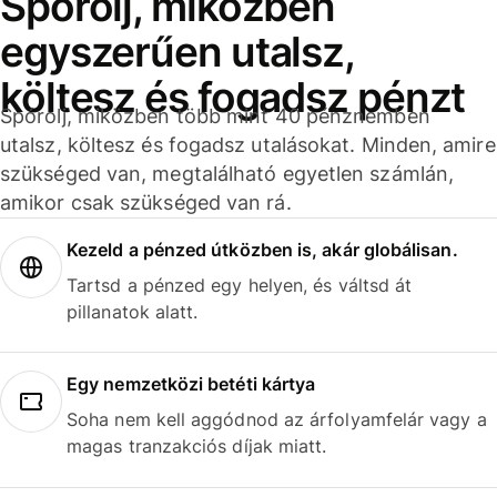
Spórolj, miközben
egyszerűen utalsz,
költesz és fogadsz pénzt
Spórolj, miközben több mint 40 pénznemben
utalsz, költesz és fogadsz utalásokat. Minden, amire
szükséged van, megtalálható egyetlen számlán,
amikor csak szükséged van rá.
Kezeld a pénzed útközben is, akár globálisan.
Tartsd a pénzed egy helyen, és váltsd át
pillanatok alatt.
Egy nemzetközi betéti kártya
Soha nem kell aggódnod az árfolyamfelár vagy a
magas tranzakciós díjak miatt.