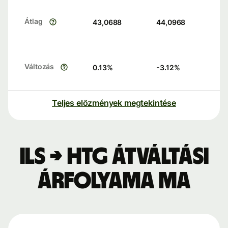
Átlag
43,0688
44,0968
Változás
0.13
%
-3.12
%
Teljes előzmények megtekintése
ILS → HTG átváltási
árfolyama ma