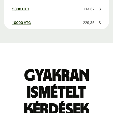
5000
HTG
114,67
ILS
10000
HTG
229,35
ILS
Gyakran
ismételt
kérdések