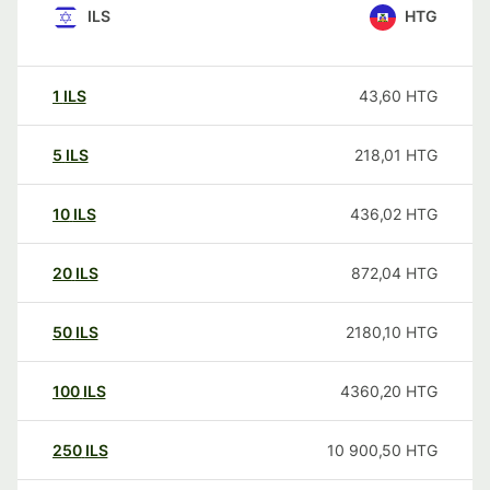
ILS
HTG
1
ILS
43,60
HTG
5
ILS
218,01
HTG
10
ILS
436,02
HTG
20
ILS
872,04
HTG
50
ILS
2180,10
HTG
100
ILS
4360,20
HTG
250
ILS
10 900,50
HTG