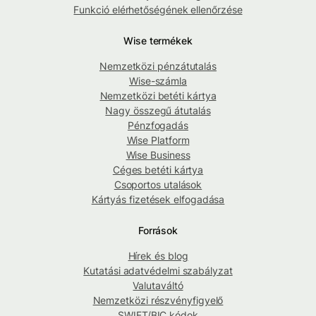
Funkció elérhetőségének ellenőrzése
Wise termékek
Nemzetközi pénzátutalás
Wise-számla
Nemzetközi betéti kártya
Nagy összegű átutalás
Pénzfogadás
Wise Platform
Wise Business
Céges betéti kártya
Csoportos utalások
Kártyás fizetések elfogadása
Források
Hírek és blog
Kutatási adatvédelmi szabályzat
Valutaváltó
Nemzetközi részvényfigyelő
SWIFT/BIC kódok