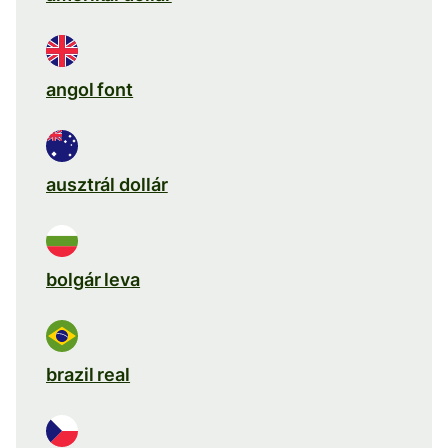
angol font
ausztrál dollár
bolgár leva
brazil real