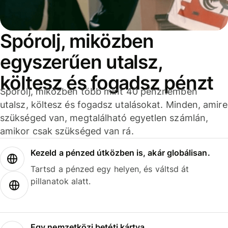
Spórolj, miközben
egyszerűen utalsz,
költesz és fogadsz pénzt
Spórolj, miközben több mint 40 pénznemben
utalsz, költesz és fogadsz utalásokat. Minden, amire
szükséged van, megtalálható egyetlen számlán,
amikor csak szükséged van rá.
Kezeld a pénzed útközben is, akár globálisan.
Tartsd a pénzed egy helyen, és váltsd át
pillanatok alatt.
Egy nemzetközi betéti kártya