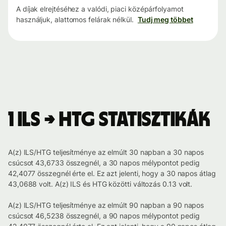
A díjak elrejtéséhez a valódi, piaci középárfolyamot
használjuk, alattomos felárak nélkül.
Tudj meg többet
1 ILS → HTG statisztikák
A(z) ILS/HTG teljesítménye az elmúlt 30 napban a 30 napos
csúcsot 43,6733 összegnél, a 30 napos mélypontot pedig
42,4077 összegnél érte el. Ez azt jelenti, hogy a 30 napos átlag
43,0688 volt. A(z) ILS és HTG közötti változás 0.13 volt.
A(z) ILS/HTG teljesítménye az elmúlt 90 napban a 90 napos
csúcsot 46,5238 összegnél, a 90 napos mélypontot pedig