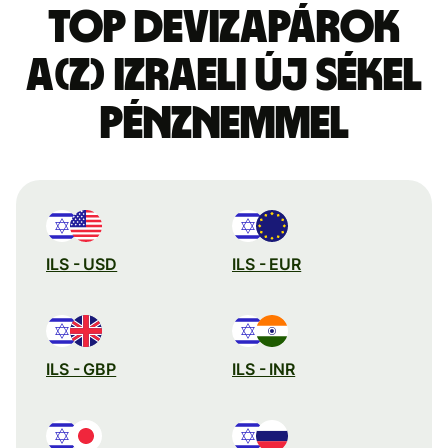
Top devizapárok
a(z) izraeli új sékel
pénznemmel
ILS - USD
ILS - EUR
ILS - GBP
ILS - INR