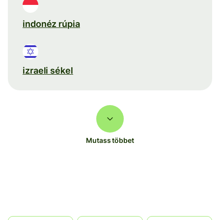
indonéz rúpia
izraeli sékel
Mutass többet