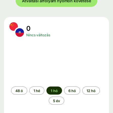
Átváltási árfolyam nyomon követése
0
Nincs változás
Időszak
48 ó
1 hé
1 hó
6 hó
12 hó
5 év