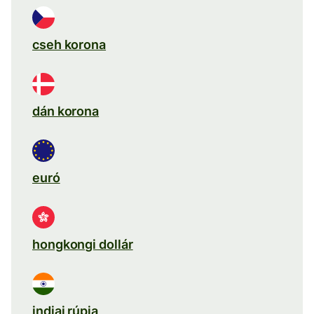
cseh korona
dán korona
euró
hongkongi dollár
indiai rúpia