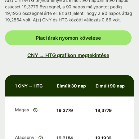
A(z) CNY/HTG teljesítménye az elmúlt 90 napban a 90 napos
csúcsot 19,3779 összegnél, a 90 napos mélypontot pedig
19,1936 összegnél érte el. Ez azt jelenti, hogy a 90 napos átlag
19,2864 volt. A(z) CNY és HTG közötti változás 0.66 volt.
Piaci árak nyomon követése
CNY → HTG grafikon megtekintése
1 CNY → HTG
Elmúlt 30 nap
Elmúlt 90 nap
Magas
19,3779
19,3779
Alacsony
19,2184
19,1936