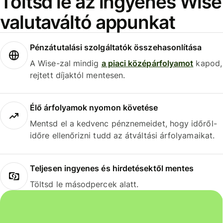
Töltsd le az ingyenes Wise
valutaváltó appunkat
Pénzátutalási szolgáltatók összehasonlítása
A Wise-zal mindig
a piaci középárfolyamot
kapod,
rejtett díjaktól mentesen.
Élő árfolyamok nyomon követése
Mentsd el a kedvenc pénznemeidet, hogy időről-
időre ellenőrizni tudd az átváltási árfolyamaikat.
Teljesen ingyenes és hirdetésektől mentes
Töltsd le másodpercek alatt.