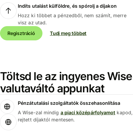
Indíts utalást külföldre, és spórolj a díjakon
Hozz ki többet a pénzedből, nem számít, merre
visz az utad.
Regisztráció
Tudj meg többet
Töltsd le az ingyenes Wise
valutaváltó appunkat
Pénzátutalási szolgáltatók összehasonlítása
A Wise-zal mindig
a piaci középárfolyamot
kapod,
rejtett díjaktól mentesen.