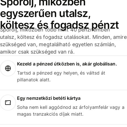
Spórolj, miközben
egyszerűen utalsz,
költesz és fogadsz pénzt
Spórolj, miközben több mint 40 pénznemben
utalsz, költesz és fogadsz utalásokat. Minden, amire
szükséged van, megtalálható egyetlen számlán,
amikor csak szükséged van rá.
Kezeld a pénzed útközben is, akár globálisan.
Tartsd a pénzed egy helyen, és váltsd át
pillanatok alatt.
Egy nemzetközi betéti kártya
Soha nem kell aggódnod az árfolyamfelár vagy a
magas tranzakciós díjak miatt.