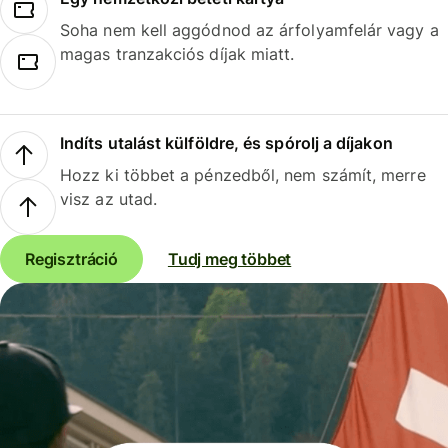
Soha nem kell aggódnod az árfolyamfelár vagy a
magas tranzakciós díjak miatt.
Indíts utalást külföldre, és spórolj a díjakon
Hozz ki többet a pénzedből, nem számít, merre
visz az utad.
Regisztráció
Tudj meg többet