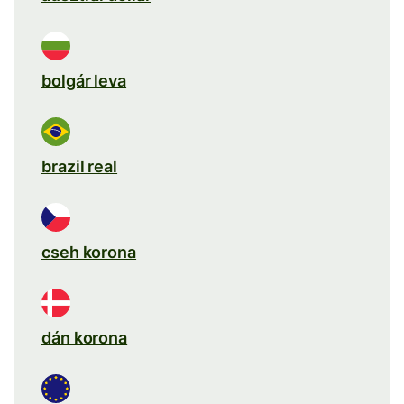
bolgár leva
brazil real
cseh korona
dán korona