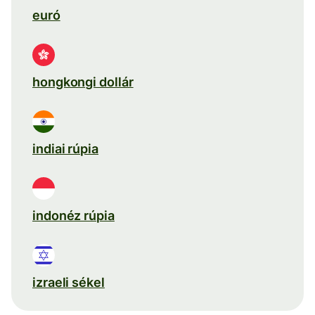
euró
hongkongi dollár
indiai rúpia
indonéz rúpia
izraeli sékel