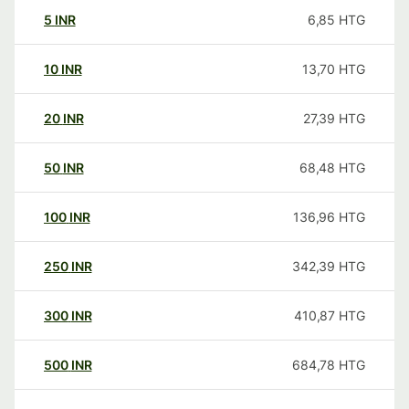
5
INR
6,85
HTG
10
INR
13,70
HTG
20
INR
27,39
HTG
50
INR
68,48
HTG
100
INR
136,96
HTG
250
INR
342,39
HTG
300
INR
410,87
HTG
500
INR
684,78
HTG