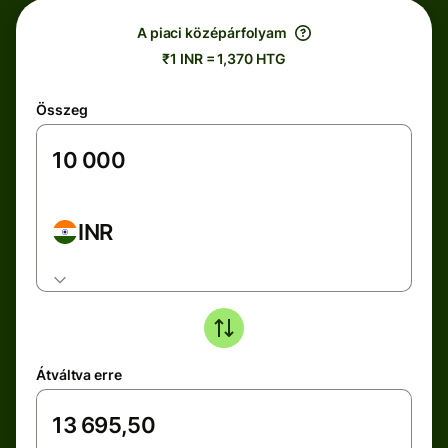
A piaci középárfolyam
₹1 INR = 1,370 HTG
Összeg
INR
Átváltva erre