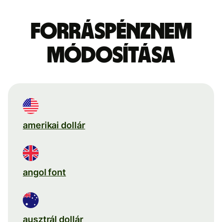
Forráspénznem
módosítása
amerikai dollár
angol font
ausztrál dollár