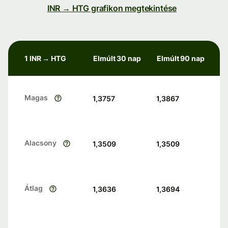
INR → HTG grafikon megtekintése
1 INR → HTG
Elmúlt 30 nap
Elmúlt 90 nap
Magas
1,3757
1,3867
Alacsony
1,3509
1,3509
Átlag
1,3636
1,3694