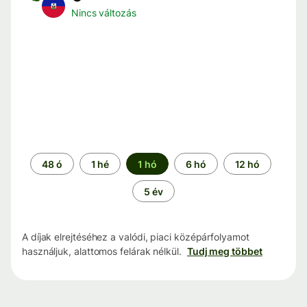
Nincs változás
Időszak
48 ó
1 hé
1 hó
6 hó
12 hó
5 év
A díjak elrejtéséhez a valódi, piaci középárfolyamot
használjuk, alattomos felárak nélkül.
Tudj meg többet