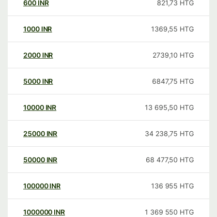
600
INR
821,73
HTG
1000
INR
1369,55
HTG
2000
INR
2739,10
HTG
5000
INR
6847,75
HTG
10000
INR
13 695,50
HTG
25000
INR
34 238,75
HTG
50000
INR
68 477,50
HTG
100000
INR
136 955
HTG
1000000
INR
1 369 550
HTG