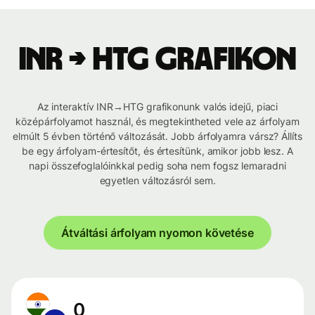
INR → HTG grafikon
Az interaktív INR→HTG grafikonunk valós idejű, piaci
középárfolyamot használ, és megtekintheted vele az árfolyam
elmúlt 5 évben történő változását. Jobb árfolyamra vársz? Állíts
be egy árfolyam-értesítőt, és értesítünk, amikor jobb lesz. A
napi összefoglalóinkkal pedig soha nem fogsz lemaradni
egyetlen változásról sem.
Átváltási árfolyam nyomon követése
0