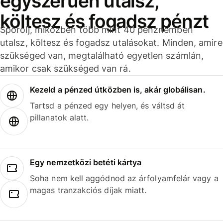
egyszerűen utalsz,
költesz és fogadsz pénzt
Spórolj, miközben több mint 40 pénznemben
utalsz, költesz és fogadsz utalásokat. Minden, amire
szükséged van, megtalálható egyetlen számlán,
amikor csak szükséged van rá.
Kezeld a pénzed útközben is, akár globálisan.
Tartsd a pénzed egy helyen, és váltsd át
pillanatok alatt.
Egy nemzetközi betéti kártya
Soha nem kell aggódnod az árfolyamfelár vagy a
magas tranzakciós díjak miatt.