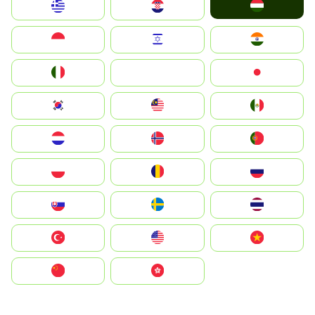
Magyarország
Greece
Hrvatska
Indonesia
Israel
India
Italia
JA
Japan
South Korea
Malay
Mexico
Nederland
Norge
Portugal
Polska
România
Россия
Slovensko
Ruoŧŧa
ไทย
Türkiye
United States
Vietnam
中国
中國香港特別行政區