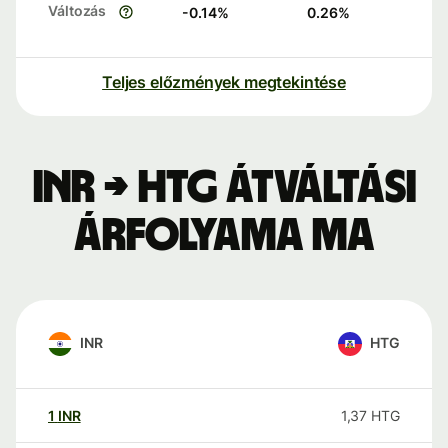
Változás
-0.14
%
0.26
%
Teljes előzmények megtekintése
INR → HTG átváltási
árfolyama ma
INR
HTG
1
INR
1,37
HTG