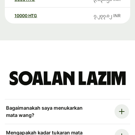
10000
HTG
၇,၂၇၇.၀၂
INR
Soalan Lazim
Bagaimanakah saya menukarkan
mata wang?
Mengapakah kadar tukaran mata