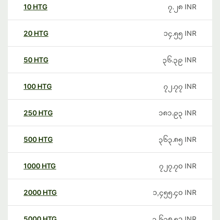
10
HTG
၇.၂၈
INR
20
HTG
၁၄.၅၅
INR
50
HTG
၃၆.၃၉
INR
100
HTG
၇၂.၇၇
INR
250
HTG
၁၈၁.၉၃
INR
500
HTG
၃၆၃.၈၅
INR
1000
HTG
၇၂၇.၇၀
INR
2000
HTG
၁,၄၅၅.၄၀
INR
5000
HTG
၃,၆၃၈.၅၁
INR