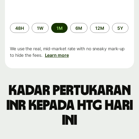
Time
48H
1W
1M
6M
12M
5Y
period
We use the real, mid-market rate with no sneaky mark-up
to hide the fees.
Learn more
Kadar pertukaran
INR kepada HTG hari
ini