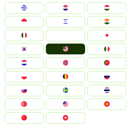
Greece
Hrvatska
Magyarország
Indonesia
Israel
India
Italia
JA
Japan
Malay
South Korea
Mexico
Nederland
Norge
Portugal
Polska
România
Россия
Slovensko
Ruoŧŧa
ไทย
Türkiye
United States
Vietnam
中国
中國香港特別行政區