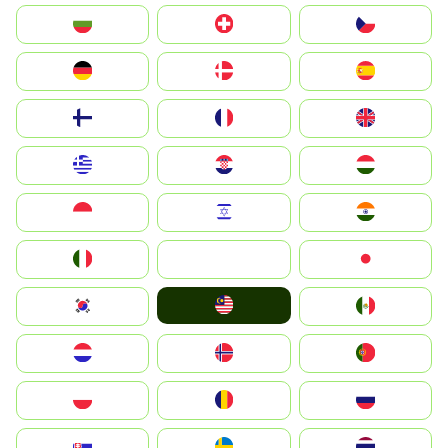
България
Switzerland
Czechia
Deutschland
Denmark
España
Suomi
France
United Kingdom
Greece
Hrvatska
Magyarország
Indonesia
Israel
India
Italia
JA
Japan
Malay
South Korea
Mexico
Nederland
Norge
Portugal
Polska
România
Россия
Slovensko
Ruoŧŧa
ไทย