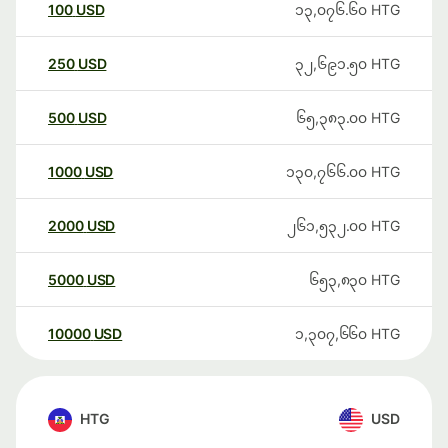
100
USD
၁၃,၀၇၆.၆၀
HTG
250
USD
၃၂,၆၉၁.၅၀
HTG
500
USD
၆၅,၃၈၃.၀၀
HTG
1000
USD
၁၃၀,၇၆၆.၀၀
HTG
2000
USD
၂၆၁,၅၃၂.၀၀
HTG
5000
USD
၆၅၃,၈၃၀
HTG
10000
USD
၁,၃၀၇,၆၆၀
HTG
HTG
USD