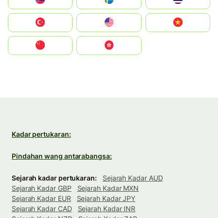
Türkiye
United States
Vietnam
中国
中國香港特別行政區
Kadar pertukaran:
Pindahan wang antarabangsa:
Sejarah kadar pertukaran:
Sejarah Kadar AUD
Sejarah Kadar GBP
Sejarah Kadar MXN
Sejarah Kadar EUR
Sejarah Kadar JPY
Sejarah Kadar CAD
Sejarah Kadar INR