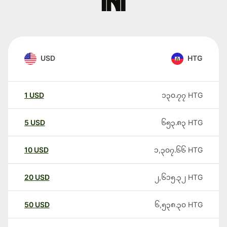
ini
USD
HTG
1
USD
၁၃၀.၇၇
HTG
5
USD
၆၅၃.၈၃
HTG
10
USD
၁,၃၀၇.၆၆
HTG
20
USD
၂,၆၁၅.၃၂
HTG
50
USD
၆,၅၃၈.၃၀
HTG