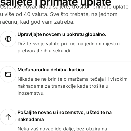
šaljete i primate uplate
Uštedite novac kada šaljete, trošite i primate uplate
u više od 40 valuta. Sve što trebate, na jednom
računu, kad god vam zatreba.
Upravljajte novcem u pokretu globalno.
Držite svoje valute pri ruci na jednom mjestu i
pretvarajte ih u sekundi.
Međunarodna debitna kartica
Nikada se ne brinite o maržama tečaja ili visokim
naknadama za transakcije kada trošite u
inozemstvu.
Pošaljite novac u inozemstvo, uštedite na
naknadama
Neka vaš novac ide dalje, bez obzira na