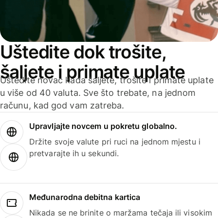
Uštedite dok trošite,
šaljete i primate uplate
Uštedite novac kada šaljete, trošite i primate uplate
u više od 40 valuta. Sve što trebate, na jednom
računu, kad god vam zatreba.
Upravljajte novcem u pokretu globalno.
Držite svoje valute pri ruci na jednom mjestu i
pretvarajte ih u sekundi.
Međunarodna debitna kartica
Nikada se ne brinite o maržama tečaja ili visokim