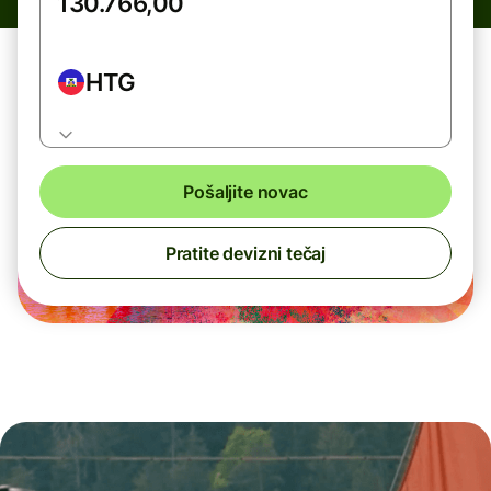
HTG
Pošaljite novac
Pratite devizni tečaj