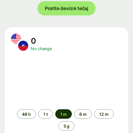
Pratite devizni tečaj
0
No change
Time
48 h
1 t
1 m
6 m
12 m
period
5 g