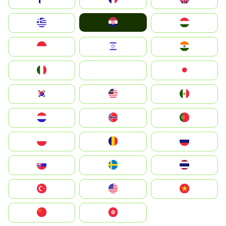
Hrvatska
Greece
Magyarország
Indonesia
Israel
India
Italia
JA
Japan
South Korea
Malay
Mexico
Nederland
Norge
Portugal
Polska
România
Россия
Slovensko
Ruoŧŧa
ไทย
Türkiye
United States
Vietnam
中国
中國香港特別行政區