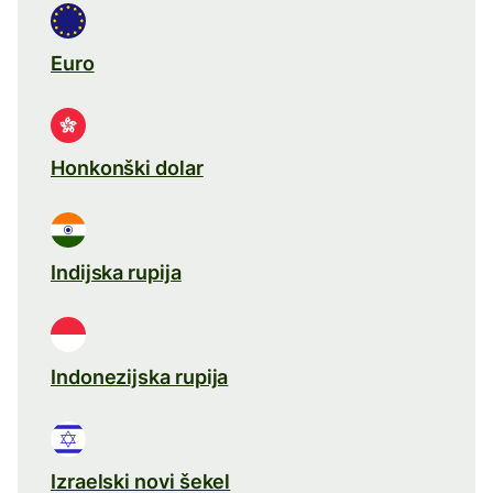
Euro
Honkonški dolar
Indijska rupija
Indonezijska rupija
Izraelski novi šekel