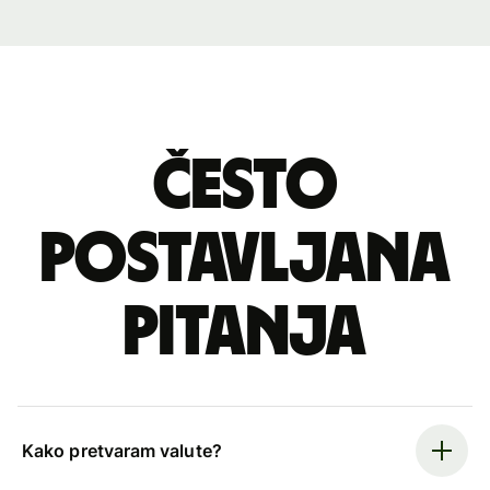
Često
postavljana
pitanja
Kako pretvaram valute?