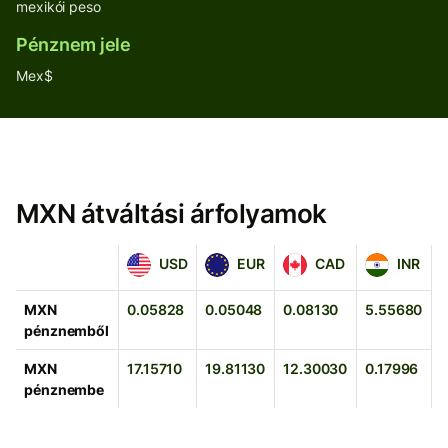
mexikói peso
Pénznem jele
Mex$
MXN átváltási árfolyamok
USD
EUR
CAD
INR
USD
EUR
CAD
INR
MXN
0.05828
0.05048
0.08130
5.55680
0
pénznemből
MXN
17.15710
19.81130
12.30030
0.17996
2
pénznembe