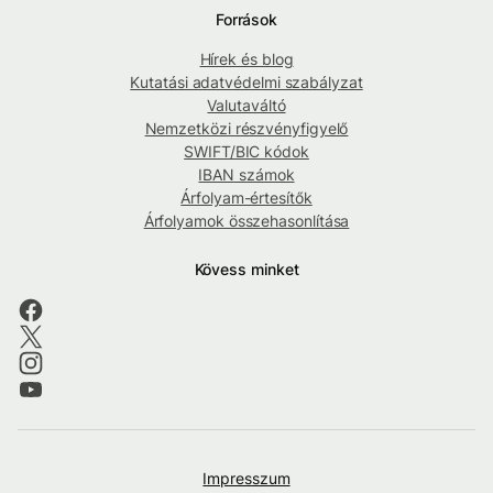
Források
Hírek és blog
Kutatási adatvédelmi szabályzat
Valutaváltó
Nemzetközi részvényfigyelő
SWIFT/BIC kódok
IBAN számok
Árfolyam-értesítők
Árfolyamok összehasonlítása
Kövess minket
Impresszum