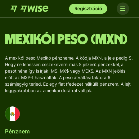
Regisztráció
mexikói peso (MXN)
A mexikói peso Mexikó pénzneme. A kódja MXN, a jele pedig $.
Hogy ne lehessen összekeverni más $ jelzésű pénzekkel, a
pesót néha így is írják: M$, MX$ vagy MEX$. Az MXN jelölés
előtt az MXP-t használták. A peso átváltási faktora 6
számjegyig terjed. Ez egy fiat (fedezet nélküli) pénznem. A lejt
leggyakrabban az amerikai dollárral váltják.
Pénznem