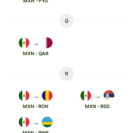
MXN - PYG
Q
→
MXN - QAR
R
→
→
MXN - RON
MXN - RSD
→
MXN - RWF