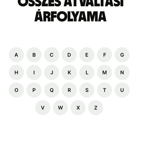
összes átváltási
árfolyama
A
B
C
D
E
F
G
H
I
J
K
L
M
N
O
P
Q
R
S
T
U
V
W
X
Z