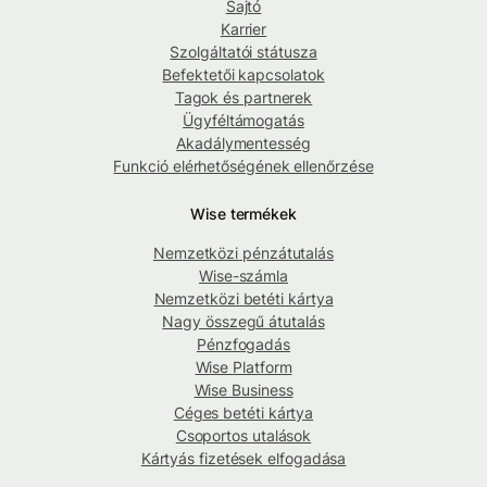
Sajtó
Karrier
Szolgáltatói státusza
Befektetői kapcsolatok
Tagok és partnerek
Ügyféltámogatás
Akadálymentesség
Funkció elérhetőségének ellenőrzése
Wise termékek
Nemzetközi pénzátutalás
Wise-számla
Nemzetközi betéti kártya
Nagy összegű átutalás
Pénzfogadás
Wise Platform
Wise Business
Céges betéti kártya
Csoportos utalások
Kártyás fizetések elfogadása