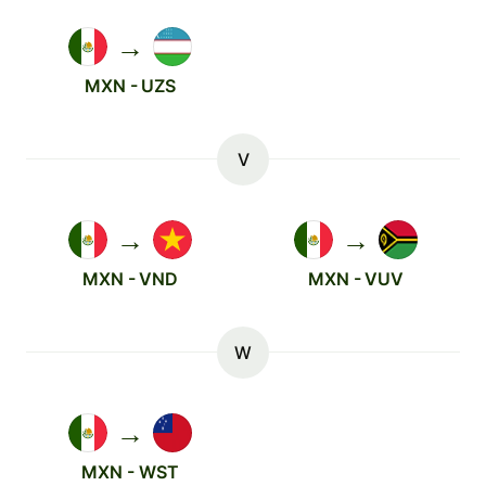
→
MXN - UZS
V
→
→
MXN - VND
MXN - VUV
W
→
MXN - WST