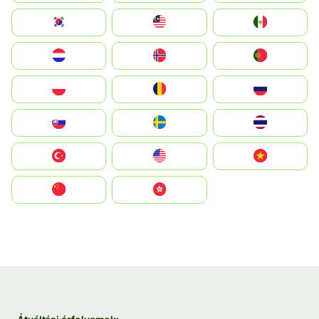
South Korea
Malay
Mexico
Nederland
Norge
Portugal
Polska
România
Россия
Slovensko
Ruoŧŧa
ไทย
Türkiye
United States
Vietnam
中国
中國香港特別行政區