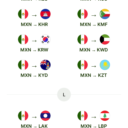
→
→
MXN → KHR
MXN → KMF
→
→
MXN → KRW
MXN → KWD
→
→
MXN → KYD
MXN → KZT
L
→
→
MXN → LAK
MXN → LBP