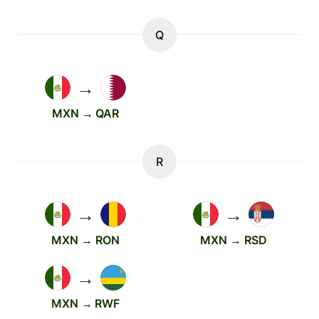
Q
→
MXN → QAR
R
→
→
MXN → RON
MXN → RSD
→
MXN → RWF