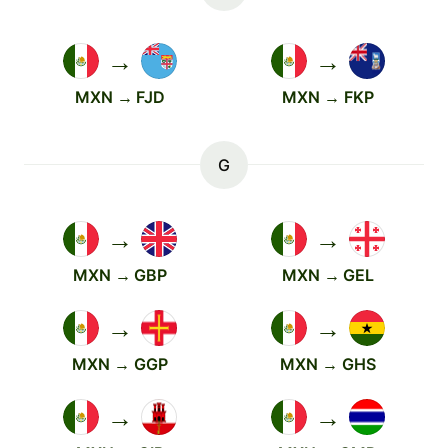
→
→
MXN → FJD
MXN → FKP
G
→
→
MXN → GBP
MXN → GEL
→
→
MXN → GGP
MXN → GHS
→
→