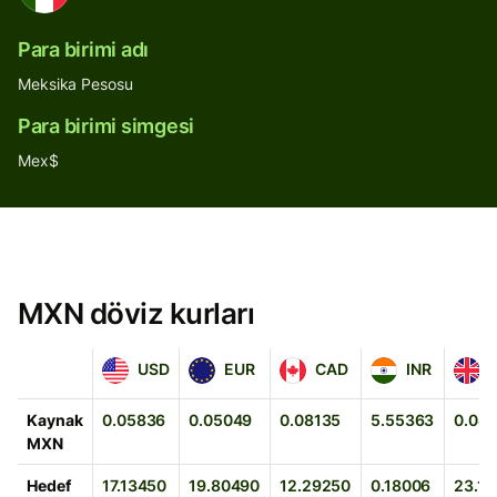
Para birimi adı
Meksika Pesosu
Para birimi simgesi
Mex$
MXN döviz kurları
USD
EUR
CAD
INR
GBP
USD
EUR
CAD
INR
Kaynak
0.05836
0.05049
0.08135
5.55363
0.04
MXN
Hedef
17.13450
19.80490
12.29250
0.18006
23.11