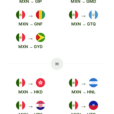
MXN → GIP
MXN → GMD
→
→
MXN → GNF
MXN → GTQ
→
MXN → GYD
H
→
→
MXN → HKD
MXN → HNL
→
→