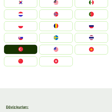
South Korea
Malay
Mexico
Nederland
Norge
Portugal
Polska
România
Россия
Slovensko
Ruoŧŧa
ไทย
Türkiye
United States
Vietnam
中国
中國香港特別行政區
Döviz kurları: