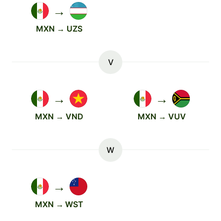
→
MXN → UZS
V
→
→
MXN → VND
MXN → VUV
W
→
MXN → WST