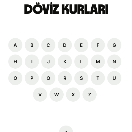
Döviz Kurları
A
B
C
D
E
F
G
H
I
J
K
L
M
N
O
P
Q
R
S
T
U
V
W
X
Z