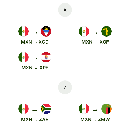
X
→
→
MXN → XCD
MXN → XOF
→
MXN → XPF
Z
→
→
MXN → ZAR
MXN → ZMW