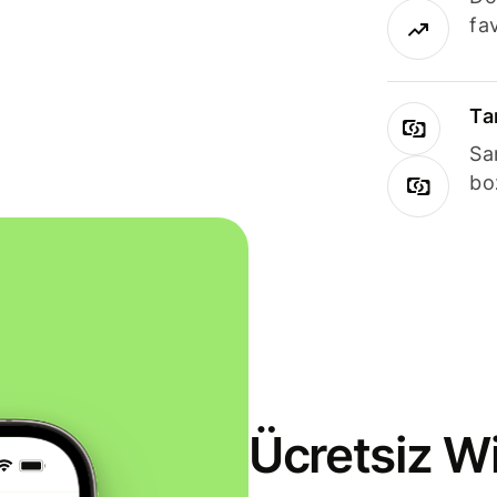
fav
Ta
Sa
bo
Ücretsiz Wi