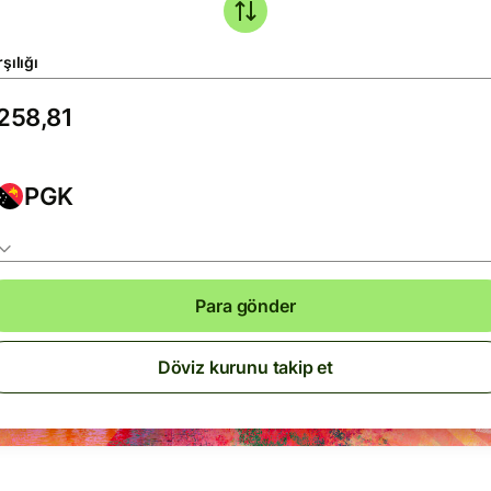
şılığı
PGK
Para gönder
Döviz kurunu takip et