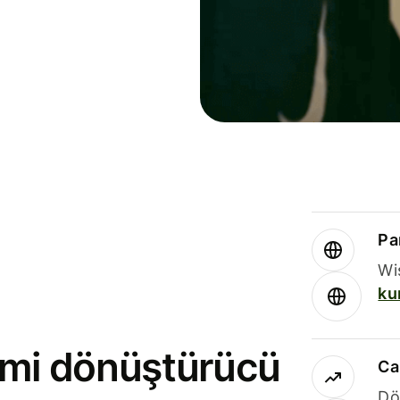
Par
Wi
ku
rimi dönüştürücü
Ca
Dö