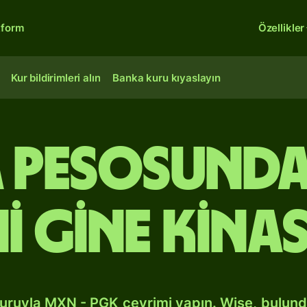
tform
Özellikler
Kur bildirimleri alın
Banka kuru kıyaslayın
a pesosunda
i Gine kina
kuruyla MXN - PGK çevrimi yapın. Wise, bulun