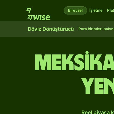
Bireysel
İşletme
Pla
Döviz Dönüştürücü
Para birimleri bakın
Meksik
Yen
Reel piyasa 