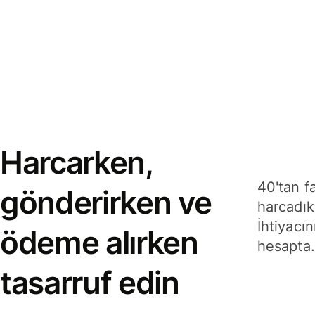
Harcarken,
40'tan f
gönderirken ve
harcadık
İhtiyacın
ödeme alırken
hesapta.
tasarruf edin