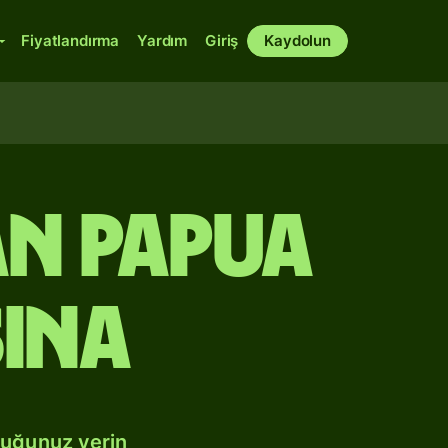
Fiyatlandırma
Yardım
Giriş
Kaydolun
n Papua
sına
duğunuz yerin