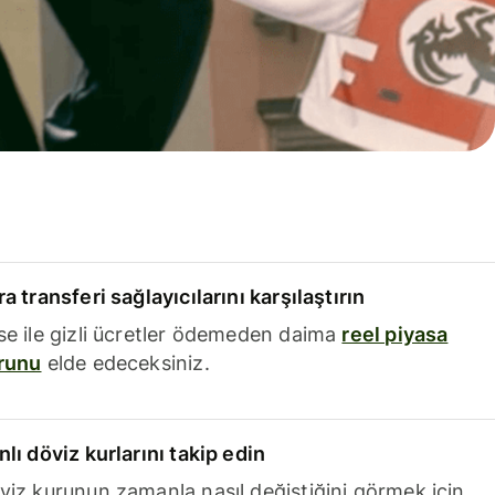
a transferi sağlayıcılarını karşılaştırın
se ile gizli ücretler ödemeden daima
reel piyasa
runu
elde edeceksiniz.
nlı döviz kurlarını takip edin
viz kurunun zamanla nasıl değiştiğini görmek için