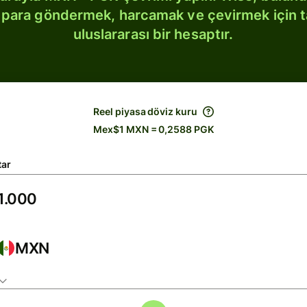
bi para göndermek, harcamak ve çevirmek için 
uluslararası bir hesaptır.
Reel piyasa döviz kuru
Mex$1 MXN = 0,2588 PGK
tar
MXN