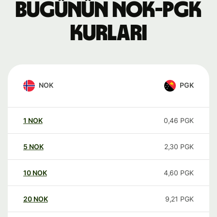
Bugünün NOK-PGK
kurları
NOK
PGK
1
NOK
0,46
PGK
5
NOK
2,30
PGK
10
NOK
4,60
PGK
20
NOK
9,21
PGK