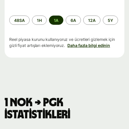
Zaman
48SA
1H
1A
6A
12A
5Y
aralığı
Reel piyasa kurunu kullanıyoruz ve ücretleri gizlemek için
gizli fiyat artışları eklemiyoruz.
Daha fazla bilgi edinin
1 NOK → PGK
istatistikleri