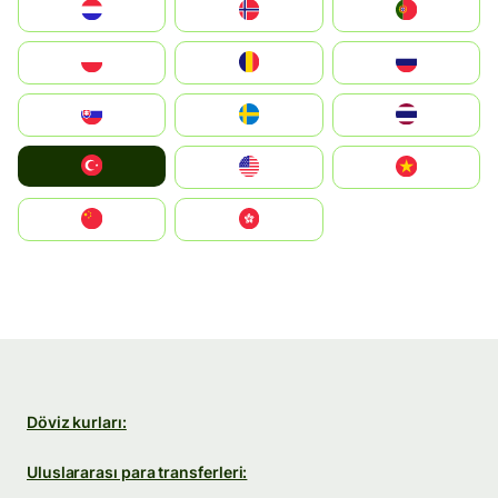
Nederland
Norge
Portugal
Polska
România
Россия
Slovensko
Ruoŧŧa
ไทย
Türkiye
United States
Vietnam
中国
中國香港特別行政區
Döviz kurları:
Uluslararası para transferleri: