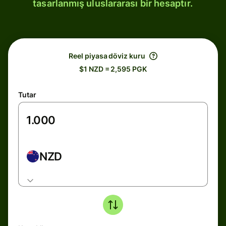
tasarlanmış uluslararası bir hesaptır.
Reel piyasa döviz kuru
$1 NZD = 2,595 PGK
Tutar
NZD