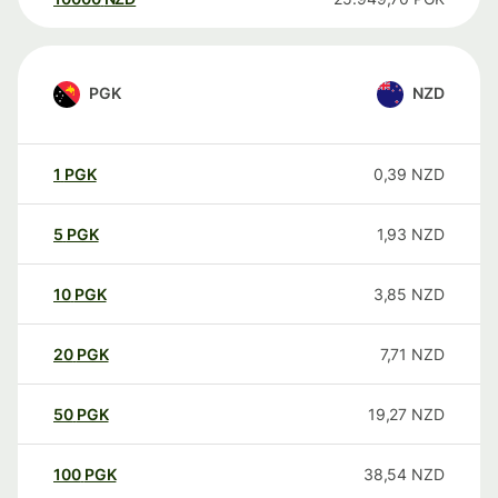
PGK
NZD
1
PGK
0,39
NZD
5
PGK
1,93
NZD
10
PGK
3,85
NZD
20
PGK
7,71
NZD
50
PGK
19,27
NZD
100
PGK
38,54
NZD