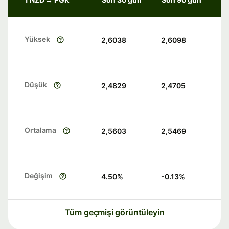
Yüksek
2,6038
2,6098
Düşük
2,4829
2,4705
Ortalama
2,5603
2,5469
Değişim
4.50
%
-0.13
%
Tüm geçmişi görüntüleyin