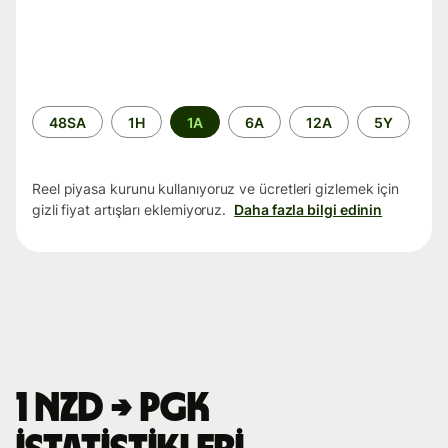
Zaman
48SA
1H
1A
6A
12A
5Y
aralığı
Reel piyasa kurunu kullanıyoruz ve ücretleri gizlemek için
gizli fiyat artışları eklemiyoruz.
Daha fazla bilgi edinin
1 NZD → PGK