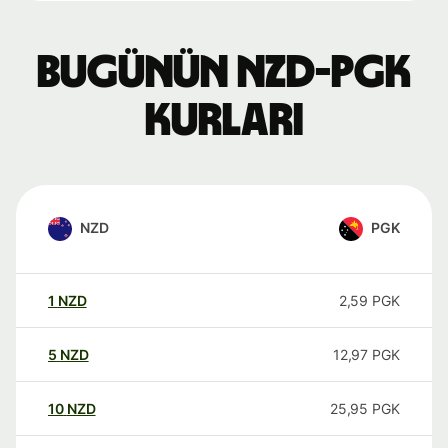
Bugünün NZD-PGK
kurları
NZD
PGK
1
NZD
2,59
PGK
5
NZD
12,97
PGK
10
NZD
25,95
PGK