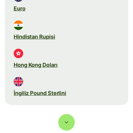
Euro
Hindistan Rupisi
Hong Kong Doları
İngiliz Pound Sterlini