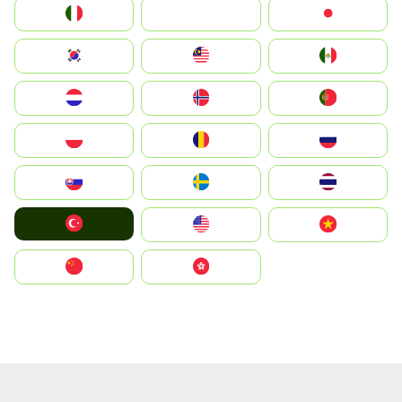
Italia
JA
Japan
South Korea
Malay
Mexico
Nederland
Norge
Portugal
Polska
România
Россия
Slovensko
Ruoŧŧa
ไทย
Türkiye
United States
Vietnam
中国
中國香港特別行政區