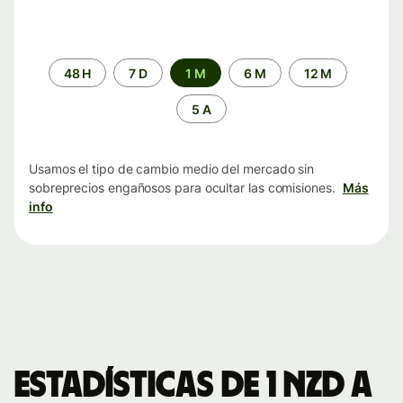
Periodo
48 H
7 D
1 M
6 M
12 M
de
tiempo
5 A
Usamos el tipo de cambio medio del mercado sin
sobreprecios engañosos para ocultar las comisiones.
Más
info
Estadísticas de 1 NZD a