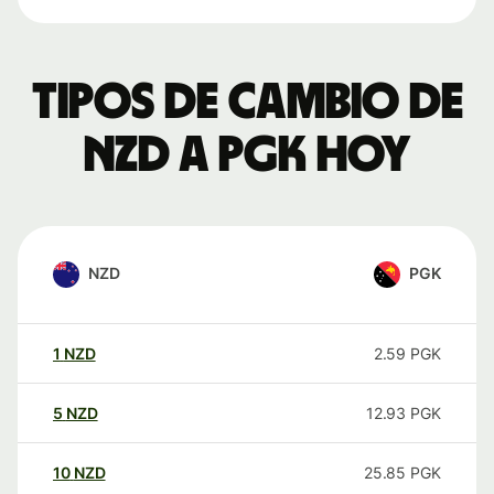
Tipos de cambio de
NZD a PGK hoy
NZD
PGK
1
NZD
2.59
PGK
5
NZD
12.93
PGK
10
NZD
25.85
PGK