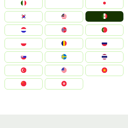
Italia
JA
Japan
Mexico
South Korea
Malay
Nederland
Norge
Portugal
Polska
România
Россия
Slovensko
Ruoŧŧa
ไทย
Türkiye
United States
Vietnam
中国
中國香港特別行政區