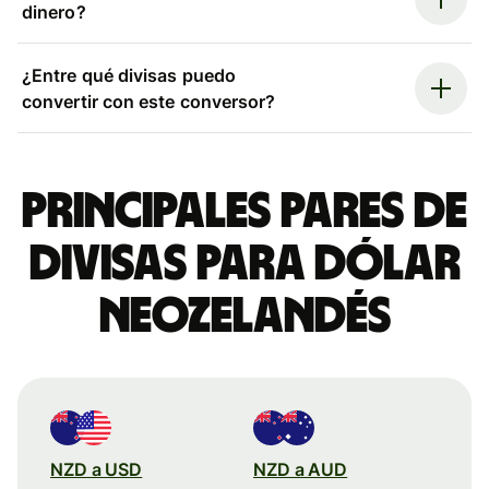
dinero?
¿Entre qué divisas puedo
convertir con este conversor?
Principales pares de
divisas para dólar
neozelandés
NZD a USD
NZD a AUD