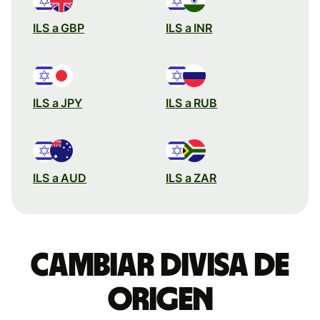
ILS a GBP
ILS a INR
ILS a JPY
ILS a RUB
ILS a AUD
ILS a ZAR
Cambiar divisa de
origen