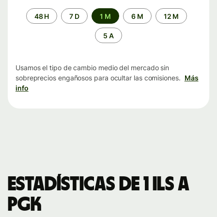
Periodo
48 H
7 D
1 M
6 M
12 M
de
tiempo
5 A
Usamos el tipo de cambio medio del mercado sin
sobreprecios engañosos para ocultar las comisiones.
Más
info
Estadísticas de 1 ILS a
PGK