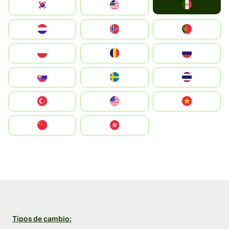
Mexico
South Korea
Malay
Nederland
Norge
Portugal
Polska
România
Россия
Slovensko
Ruoŧŧa
ไทย
Türkiye
United States
Vietnam
中国
中國香港特別行政區
Tipos de cambio: