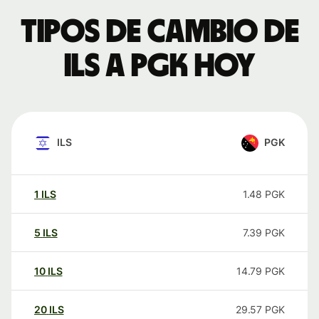
Tipos de cambio de
ILS a PGK hoy
ILS
PGK
1
ILS
1.48
PGK
5
ILS
7.39
PGK
10
ILS
14.79
PGK
20
ILS
29.57
PGK