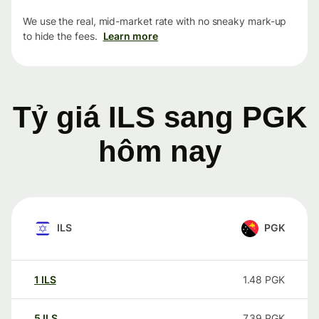
We use the real, mid-market rate with no sneaky mark-up
to hide the fees.
Learn more
Tỷ giá ILS sang PGK
hôm nay
ILS
PGK
1
ILS
1.48
PGK
5
ILS
7.39
PGK