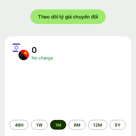
Theo dõi tỷ giá chuyển đổi
0
No change
Time
48H
1W
1M
6M
12M
5Y
period