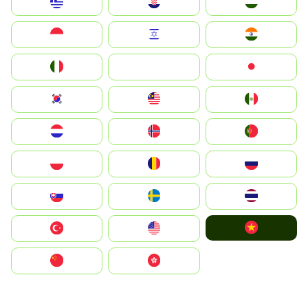
Greece
Hrvatska
Magyarország
Indonesia
Israel
India
Italia
JA
Japan
South Korea
Malay
Mexico
Nederland
Norge
Portugal
Polska
România
Россия
Slovensko
Ruoŧŧa
ไทย
Vietnam
Türkiye
United States
中国
中國香港特別行政區