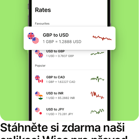
Stáhněte si zdarma naši