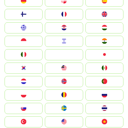
Deutschland
Denmark
España
Suomi
France
United Kingdom
Greece
Hrvatska
Magyarország
Indonesia
Israel
India
Italia
JA
Japan
South Korea
Malay
Mexico
Nederland
Norge
Portugal
Polska
România
Россия
Slovensko
Ruoŧŧa
ไทย
Türkiye
United States
Vietnam