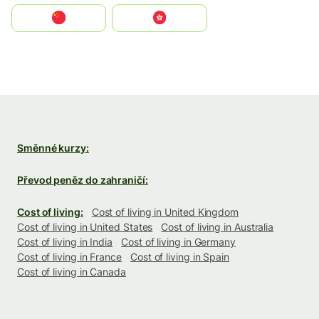
中国
中國香港特別行政區
Směnné kurzy:
Převod peněz do zahraničí:
Cost of living:
Cost of living in United Kingdom
Cost of living in United States
Cost of living in Australia
Cost of living in India
Cost of living in Germany
Cost of living in France
Cost of living in Spain
Cost of living in Canada