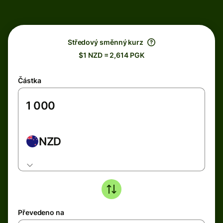
Středový směnný kurz
$1 NZD = 2,614 PGK
Částka
NZD
Převedeno na