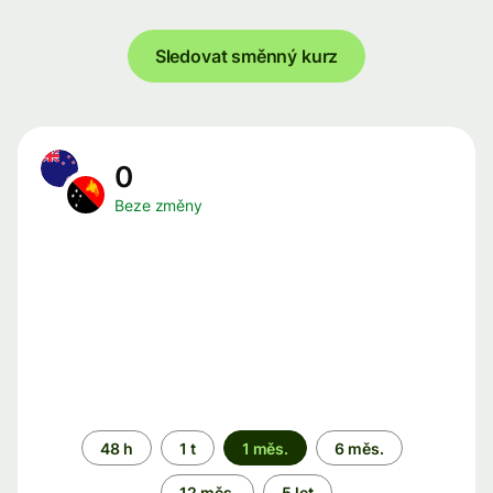
Sledovat směnný kurz
0
Beze změny
Časové
48 h
1 t
1 měs.
6 měs.
období
12 měs.
5 let