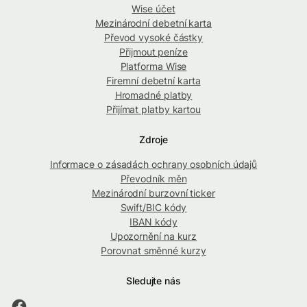
Wise účet
Mezinárodní debetní karta
Převod vysoké částky
Přijmout peníze
Platforma Wise
Firemní debetní karta
Hromadné platby
Přijímat platby kartou
Zdroje
Informace o zásadách ochrany osobních údajů
Převodník měn
Mezinárodní burzovní ticker
Swift/BIC kódy
IBAN kódy
Upozornění na kurz
Porovnat směnné kurzy
Sledujte nás