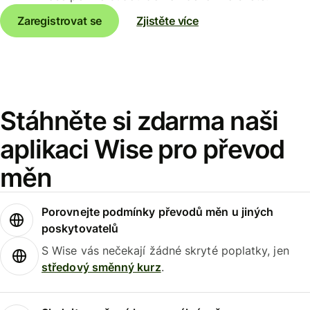
Zaregistrovat se
Zjistěte více
Stáhněte si zdarma naši
aplikaci Wise pro převod
měn
Porovnejte podmínky převodů měn u jiných
poskytovatelů
S Wise vás nečekají žádné skryté poplatky, jen
středový směnný kurz
.