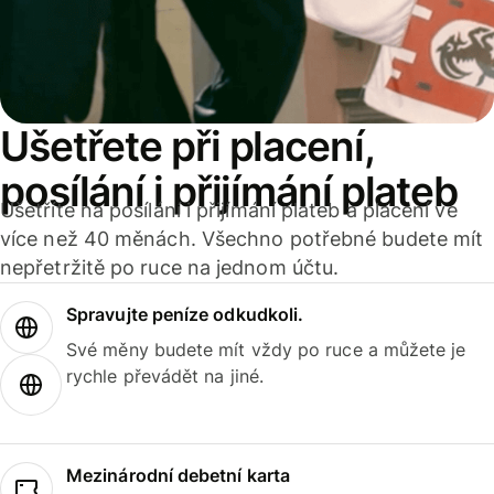
Ušetřete při placení,
posílání i přijímání plateb
Ušetříte na posílání i přijímání plateb a placení ve
více než 40 měnách. Všechno potřebné budete mít
nepřetržitě po ruce na jednom účtu.
Spravujte peníze odkudkoli.
Své měny budete mít vždy po ruce a můžete je
rychle převádět na jiné.
Mezinárodní debetní karta