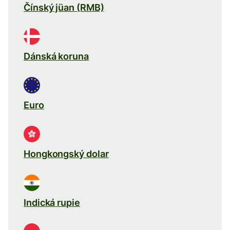
Čínský jüan (RMB)
Dánská koruna
Euro
Hongkongský dolar
Indická rupie