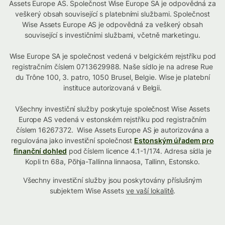
Assets Europe AS. Společnost Wise Europe SA je odpovědná za
veškerý obsah související s platebními službami. Společnost
Wise Assets Europe AS je odpovědná za veškerý obsah
související s investičními službami, včetně marketingu.
Wise Europe SA je společnost vedená v belgickém rejstříku pod
registračním číslem 0713629988. Naše sídlo je na adrese Rue
du Trône 100, 3. patro, 1050 Brusel, Belgie. Wise je platební
instituce autorizovaná v Belgii.
Všechny investiční služby poskytuje společnost Wise Assets
Europe AS vedená v estonském rejstříku pod registračním
číslem 16267372. Wise Assets Europe AS je autorizována a
regulována jako investiční společnost
Estonským úřadem pro
finanční dohled
pod číslem licence 4.1-1/174. Adresa sídla je
Kopli tn 68a, Põhja-Tallinna linnaosa, Tallinn, Estonsko.
Všechny investiční služby jsou poskytovány příslušným
subjektem Wise Assets
ve vaší lokalitě
.