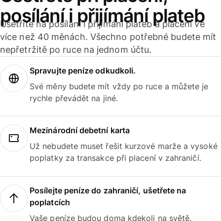
posílání i přijímání plateb
Ušetříte na posílání i přijímání plateb a placení ve
více než 40 měnách. Všechno potřebné budete mít
nepřetržitě po ruce na jednom účtu.
Spravujte peníze odkudkoli.
Své měny budete mít vždy po ruce a můžete je
rychle převádět na jiné.
Mezinárodní debetní karta
Už nebudete muset řešit kurzové marže a vysoké
poplatky za transakce při placení v zahraničí.
Posílejte peníze do zahraničí, ušetřete na
poplatcích
Vaše peníze budou doma kdekoli na světě.