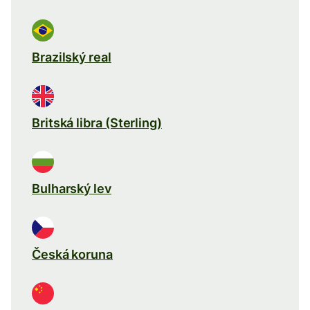
Brazilský real
Britská libra (Sterling)
Bulharský lev
Česká koruna