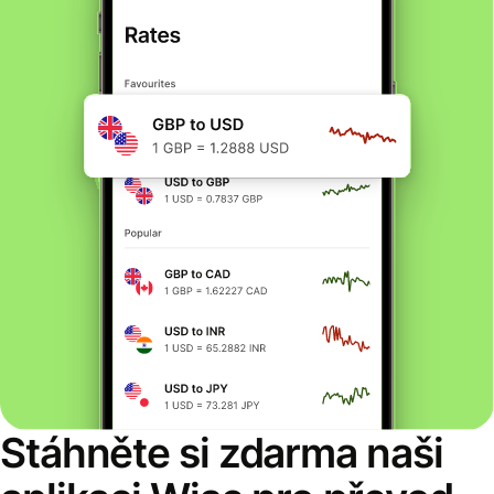
Stáhněte si zdarma naši