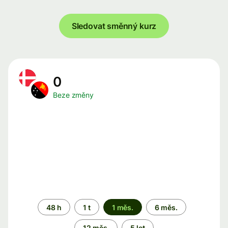
Sledovat směnný kurz
0
Beze změny
Časové
48 h
1 t
1 měs.
6 měs.
období
12 měs.
5 let