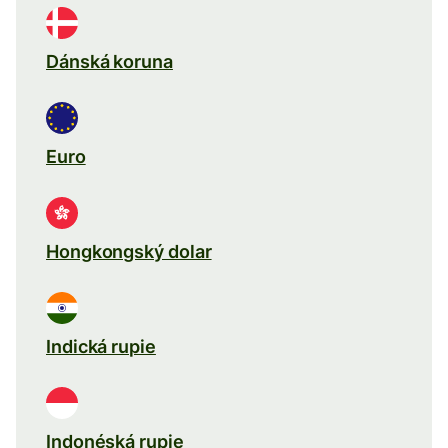
Dánská koruna
Euro
Hongkongský dolar
Indická rupie
Indonéská rupie