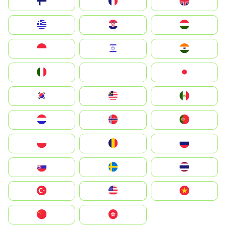
Suomi
France
United Kingdom
Greece
Hrvatska
Magyarország
Indonesia
Israel
India
Italia
JA
Japan
South Korea
Malay
Mexico
Nederland
Norge
Portugal
Polska
România
Россия
Slovensko
Ruoŧŧa
ไทย
Türkiye
United States
Vietnam
中国
中國香港特別行政區