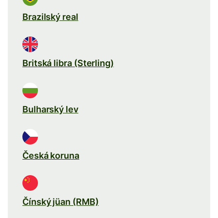
Brazilský real
Britská libra (Sterling)
Bulharský lev
Česká koruna
Čínský jüan (RMB)