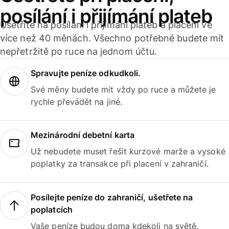
posílání i přijímání plateb
Ušetříte na posílání i přijímání plateb a placení ve
více než 40 měnách. Všechno potřebné budete mít
nepřetržitě po ruce na jednom účtu.
Spravujte peníze odkudkoli.
Své měny budete mít vždy po ruce a můžete je
rychle převádět na jiné.
Mezinárodní debetní karta
Už nebudete muset řešit kurzové marže a vysoké
poplatky za transakce při placení v zahraničí.
Posílejte peníze do zahraničí, ušetřete na
poplatcích
Vaše peníze budou doma kdekoli na světě.