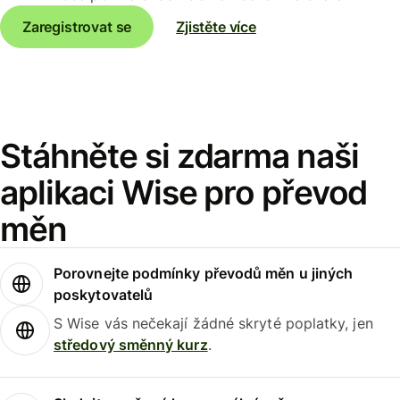
Zaregistrovat se
Zjistěte více
Stáhněte si zdarma naši
aplikaci Wise pro převod
měn
Porovnejte podmínky převodů měn u jiných
poskytovatelů
S Wise vás nečekají žádné skryté poplatky, jen
středový směnný kurz
.