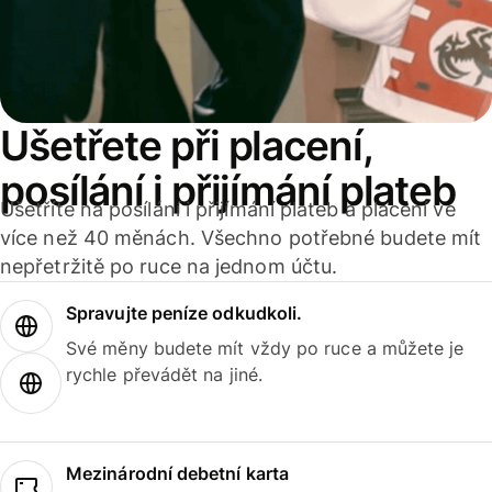
Ušetřete při placení,
posílání i přijímání plateb
Ušetříte na posílání i přijímání plateb a placení ve
více než 40 měnách. Všechno potřebné budete mít
nepřetržitě po ruce na jednom účtu.
Spravujte peníze odkudkoli.
Své měny budete mít vždy po ruce a můžete je
rychle převádět na jiné.
Mezinárodní debetní karta