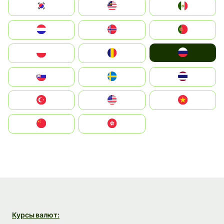
South Korea
Malay
Mexico
Nederland
Norge
Portugal
Россия
Polska
România
Slovensko
Ruoŧŧa
ไทย
Türkiye
United States
Vietnam
中国
中國香港特別行政區
Курсы валют: