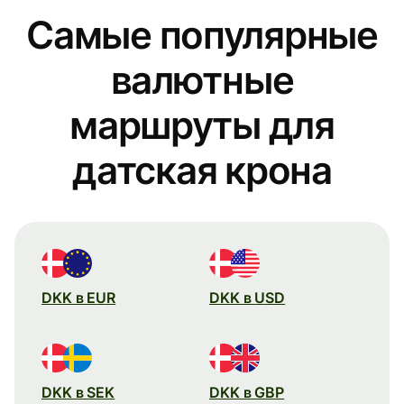
Самые популярные
валютные
маршруты для
датская крона
DKK в EUR
DKK в USD
DKK в SEK
DKK в GBP