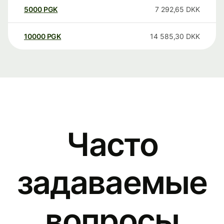
5000
PGK
7 292,65
DKK
10000
PGK
14 585,30
DKK
Часто
задаваемые
вопросы