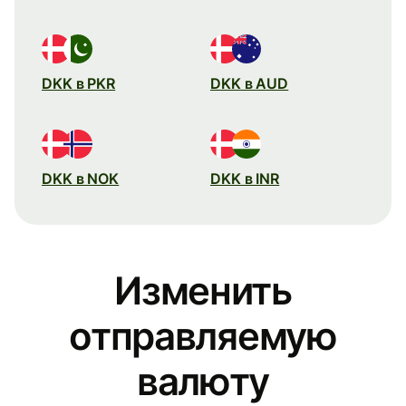
DKK в PKR
DKK в AUD
DKK в NOK
DKK в INR
Изменить
отправляемую
валюту